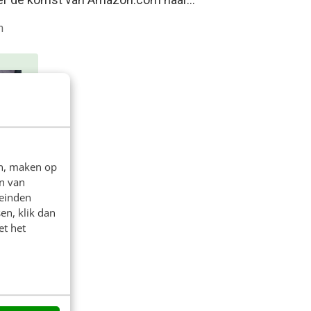
n
en, maken op
n van
leinden
en, klik dan
&
et het
naar
t
n en