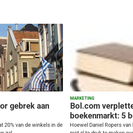
MARKETING
oor gebrek aan
Bol.com verplett
boekenmarkt: 5 b
at 20% van de winkels in de
Hoewel Daniel Ropers van 
en zal…
niet al te druk te maken 