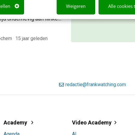
bekijk direct.
en van digitalisering is
tellen
Weigeren
Alle cookies 
ekenvak al gedurende
Meer weten
ijd onderhevig aan flinke…
Bochem
·
15 jaar geleden
redactie@frankwatching.com
Academy
Video Academy
Agenda
AI