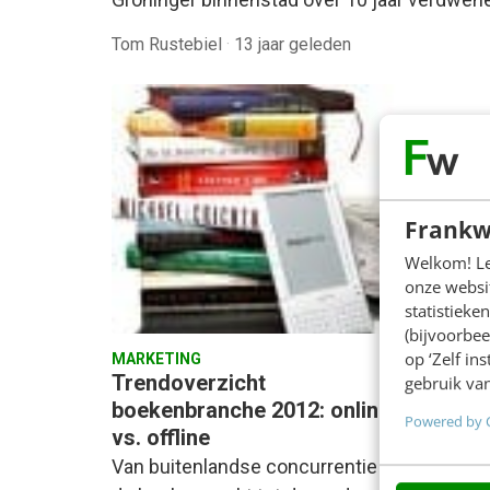
Tom Rustebiel
·
13 jaar geleden
Frankw
Welkom! Leu
onze websit
statistiek
(bijvoorbee
op ‘Zelf in
MARKETING
MARKET
Trendoverzicht
Het bo
gebruik van
boekenbranche 2012: online
toeko
Powered by 
vs. offline
Met de
Van buitenlandse concurrentie op
books 