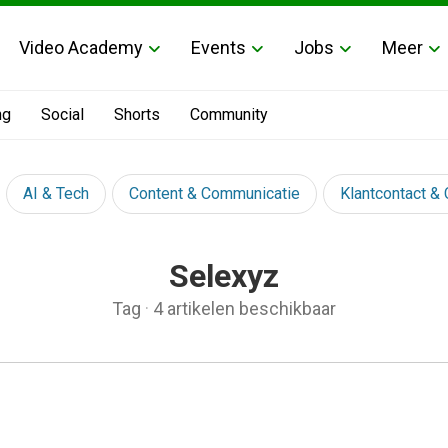
Video Academy
Events
Jobs
Meer
ng
Social
Shorts
Community
AI & Tech
Content & Communicatie
Klantcontact &
Selexyz
Tag
·
4 artikelen beschikbaar