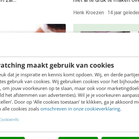
Henk Kroezen
·
14 jaar gelede
atching maakt gebruik van cookies
k dat je inspiratie en kennis komt opdoen. Wij, en derde partij
es gebruik van cookies. Wij gebruiken cookies voor het bijhoude
ONLINE MASTERCLASS
en, om jouw voorkeuren op te slaan, maar ook voor marketingdoe
ld het afstemmen van advertenties). Wil je je voorkeuren aanpass
De nieuwe SEO- 
stellen’. Door op ‘Alle cookies toestaan’ te klikken, ga je akkoord m
ING
GEO-spelregels
ek: een blik op de
 alle cookies zoals
omschreven in onze cookieverklaring
.
mst
In 2,5 uur van Google-first 
CookieInfo
 komst van de e-reader, e-
AI-first: zo wordt je conten
en verdergaande
beter gevonden. Schrijf je i