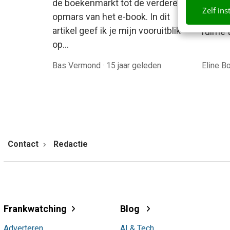
de boekenmarkt tot de verdere
tendens
Zelf ins
opmars van het e-book. In dit
het bo
artikel geef ik je mijn vooruitblik
ruime t
op…
Bas Vermond
·
15 jaar geleden
Eline 
Contact
Redactie
Frankwatching
Blog
Adverteren
AI & Tech