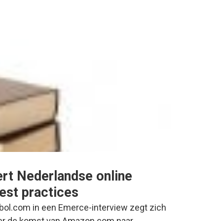
ert Nederlandse online
est practices
bol.com in een Emerce-interview zegt zich
over de komst van Amazon.com naar…