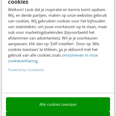
cookies
Frankwatching
Welkom! Leuk dat je inspiratie en kennis komt opdoen.
Adverteren
Wij, en derde partijen, maken op onze websites gebruik
van cookies. Wij gebruiken cookies voor het bijhouden
Contact
van statistieken, om jouw voorkeuren op te slaan, maar
Nieuwsbrieven
ook voor marketingdoeleinden (bijvoorbeeld het
afstemmen van advertenties). Wil je je voorkeuren
Over ons
aanpassen, klik dan op ‘Zelf instellen’. Door op ‘Alle
cookies toestaan’ te klikken, ga je akkoord met het
Ons team
gebruik van alle cookies zoals
omschreven in onze
cookieverklaring
.
Werken bij
Powered by CookieInfo
Whitepapers
Blog
AI & Tech
Content & Communicatie
Alle cookies toestaan
Klantcontact & CX