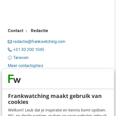
Contact
Redactie
redactie@frankwatching.com
+31 30 200 1045
Tarieven
Meer contactopties
Frankwatching
Adverteren
Frankwatching maakt gebruik van
cookies
Contact
Welkom! Leuk dat je inspiratie en kennis komt opdoen.
Nieuwsbrieven
Wij, en derde partijen, maken op onze websites gebruik