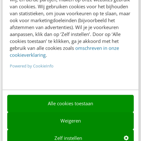
van cookies. Wij gebruiken cookies voor het bijhouden
Over ons
van statistieken, om jouw voorkeuren op te slaan, maar
ook voor marketingdoeleinden (bijvoorbeeld het
Ons team
afstemmen van advertenties). Wil je je voorkeuren
Werken bij
aanpassen, klik dan op ‘Zelf instellen’. Door op ‘Alle
cookies toestaan’ te klikken, ga je akkoord met het
Whitepapers
gebruik van alle cookies zoals
omschreven in onze
cookieverklaring
.
Blog
Powered by CookieInfo
AI & Tech
Content & Communicatie
Klantcontact & CX
Alle cookies toestaan
Marketing
Social
Weigeren
Themanieuwsbrieven
Zelf instellen