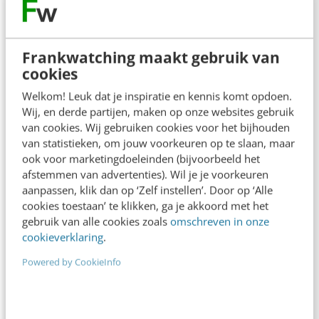
Contact
Redactie
redactie@frankwatching.com
Frankwatching maakt gebruik van
+31 30 200 1045
cookies
Tarieven
Welkom! Leuk dat je inspiratie en kennis komt opdoen.
Wij, en derde partijen, maken op onze websites gebruik
Meer contactopties
van cookies. Wij gebruiken cookies voor het bijhouden
van statistieken, om jouw voorkeuren op te slaan, maar
ook voor marketingdoeleinden (bijvoorbeeld het
Frankwatching
afstemmen van advertenties). Wil je je voorkeuren
aanpassen, klik dan op ‘Zelf instellen’. Door op ‘Alle
Adverteren
cookies toestaan’ te klikken, ga je akkoord met het
Contact
gebruik van alle cookies zoals
omschreven in onze
cookieverklaring
.
Nieuwsbrieven
Powered by CookieInfo
Over ons
Ons team