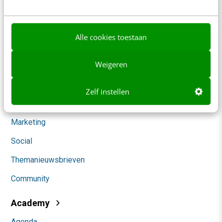
Werken bij
Whitepapers
Alle cookies toestaan
Blog
Weigeren
AI & Tech
Content & Communicatie
Zelf instellen
Klantcontact & CX
Marketing
Social
Themanieuwsbrieven
Community
Academy
Agenda