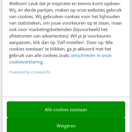
Welkom! Leuk dat je inspiratie en kennis komt opdoen.
Contact
Wij, en derde partijen, maken op onze websites gebruik
van cookies. Wij gebruiken cookies voor het bijhouden
Nieuwsbrieven
van statistieken, om jouw voorkeuren op te slaan, maar
ook voor marketingdoeleinden (bijvoorbeeld het
Over ons
afstemmen van advertenties). Wil je je voorkeuren
aanpassen, klik dan op ‘Zelf instellen’. Door op ‘Alle
Ons team
cookies toestaan’ te klikken, ga je akkoord met het
Werken bij
gebruik van alle cookies zoals
omschreven in onze
cookieverklaring
.
Whitepapers
Powered by CookieInfo
Blog
AI & Tech
Content & Communicatie
Alle cookies toestaan
Klantcontact & CX
Marketing
Weigeren