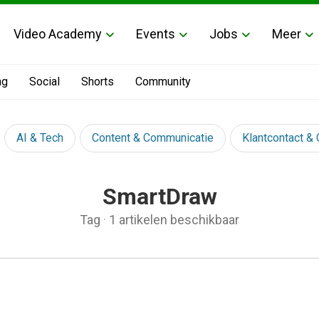
Video Academy
Events
Jobs
Meer
ng
Social
Shorts
Community
AI & Tech
Content & Communicatie
Klantcontact &
SmartDraw
Tag
·
1 artikelen beschikbaar