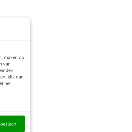
en, maken op
n van
leinden
en, klik dan
et het
toestaan