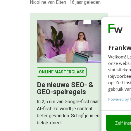
Nicoline van Elten
·
16 jaar geleden
Frankw
Welkom! Leu
onze websit
statistiek
ONLINE MASTERCLASS
(bijvoorbee
op ‘Zelf in
De nieuwe SEO- &
gebruik van
GEO-spelregels
Powered by 
In 2,5 uur van Google-first naar
AI-first: zo wordt je content
beter gevonden. Schrijf je in en
Zelf ins
bekijk direct.