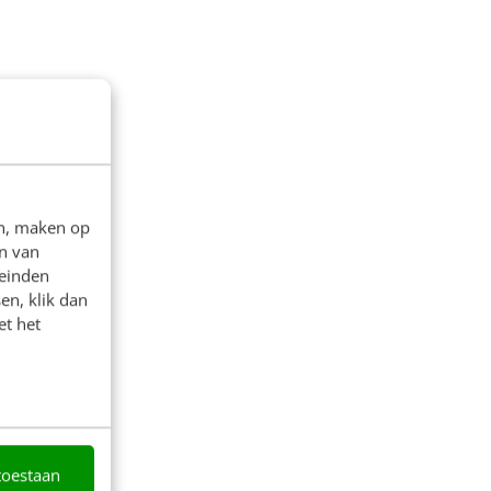
en, maken op
n van
leinden
en, klik dan
et het
toestaan