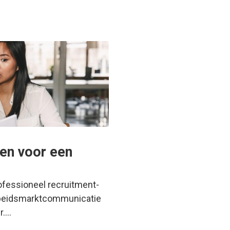
gen voor een
rofessioneel recruitment-
arbeidsmarktcommunicatie
r.…