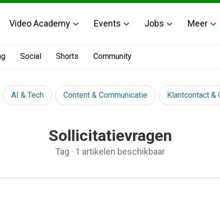
Video Academy
Events
Jobs
Meer
ng
Social
Shorts
Community
AI & Tech
Content & Communicatie
Klantcontact &
Sollicitatievragen
Tag
·
1 artikelen beschikbaar