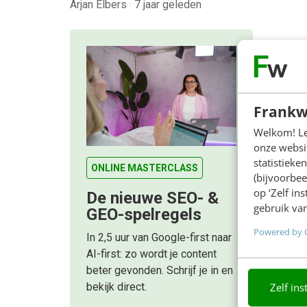
Arjan Elbers
·
7 jaar geleden
Frankw
Welkom! Leu
onze websit
statistiek
ONLINE MASTERCLASS
(bijvoorbee
op ‘Zelf in
De nieuwe SEO- &
gebruik van
GEO-spelregels
Powered by 
In 2,5 uur van Google-first naar
AI-first: zo wordt je content
beter gevonden. Schrijf je in en
bekijk direct.
Zelf ins