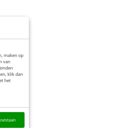
en, maken op
n van
leinden
en, klik dan
et het
toestaan