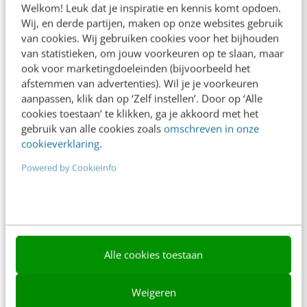
Welkom! Leuk dat je inspiratie en kennis komt opdoen.
Contact
Wij, en derde partijen, maken op onze websites gebruik
van cookies. Wij gebruiken cookies voor het bijhouden
Nieuwsbrieven
van statistieken, om jouw voorkeuren op te slaan, maar
ook voor marketingdoeleinden (bijvoorbeeld het
Over ons
afstemmen van advertenties). Wil je je voorkeuren
aanpassen, klik dan op ‘Zelf instellen’. Door op ‘Alle
Ons team
cookies toestaan’ te klikken, ga je akkoord met het
Werken bij
gebruik van alle cookies zoals
omschreven in onze
cookieverklaring
.
Whitepapers
Powered by CookieInfo
Blog
AI & Tech
Content & Communicatie
Alle cookies toestaan
Klantcontact & CX
Marketing
Weigeren