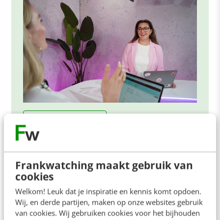
ONLINE MASTERCLASS
De nieuwe SEO- & GEO-
spelregels
Frankwatching maakt gebruik van
In 2,5 uur van Google-first naar AI-first: zo wordt je
cookies
content beter gevonden. Schrijf je in en bekijk
Welkom! Leuk dat je inspiratie en kennis komt opdoen.
direct.
Wij, en derde partijen, maken op onze websites gebruik
Meer weten
van cookies. Wij gebruiken cookies voor het bijhouden