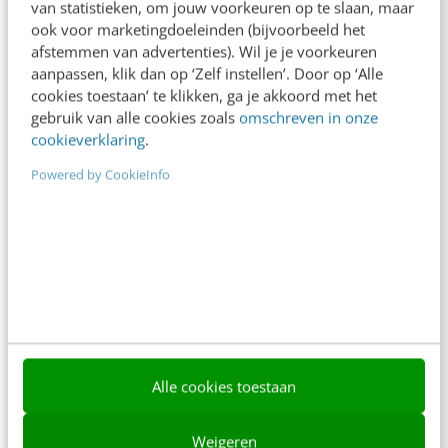
van statistieken, om jouw voorkeuren op te slaan, maar
ook voor marketingdoeleinden (bijvoorbeeld het
afstemmen van advertenties). Wil je je voorkeuren
aanpassen, klik dan op ‘Zelf instellen’. Door op ‘Alle
cookies toestaan’ te klikken, ga je akkoord met het
gebruik van alle cookies zoals
omschreven in onze
cookieverklaring
.
Contact
Redactie
Powered by CookieInfo
redactie@frankwatching.com
+31 30 200 1045
Tarieven
Meer contactopties
Frankwatching
Adverteren
Alle cookies toestaan
Contact
Weigeren