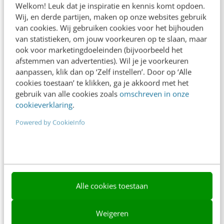
Welkom! Leuk dat je inspiratie en kennis komt opdoen.
Contact
Wij, en derde partijen, maken op onze websites gebruik
van cookies. Wij gebruiken cookies voor het bijhouden
Nieuwsbrieven
van statistieken, om jouw voorkeuren op te slaan, maar
ook voor marketingdoeleinden (bijvoorbeeld het
Over ons
afstemmen van advertenties). Wil je je voorkeuren
aanpassen, klik dan op ‘Zelf instellen’. Door op ‘Alle
Ons team
cookies toestaan’ te klikken, ga je akkoord met het
Werken bij
gebruik van alle cookies zoals
omschreven in onze
cookieverklaring
.
Whitepapers
Powered by CookieInfo
Blog
AI & Tech
Content & Communicatie
Alle cookies toestaan
Klantcontact & CX
Marketing
Weigeren