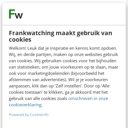
Contact
Redactie
Frankwatching maakt gebruik van
cookies
redactie@frankwatching.com
Welkom! Leuk dat je inspiratie en kennis komt opdoen.
+31 30 200 1045
Wij, en derde partijen, maken op onze websites gebruik
Tarieven
van cookies. Wij gebruiken cookies voor het bijhouden
Meer contactopties
van statistieken, om jouw voorkeuren op te slaan, maar
ook voor marketingdoeleinden (bijvoorbeeld het
afstemmen van advertenties). Wil je je voorkeuren
aanpassen, klik dan op ‘Zelf instellen’. Door op ‘Alle
Frankwatching
cookies toestaan’ te klikken, ga je akkoord met het
Adverteren
gebruik van alle cookies zoals
omschreven in onze
cookieverklaring
.
Contact
Powered by CookieInfo
Nieuwsbrieven