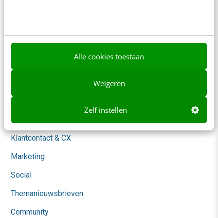
Over ons
Ons team
Werken bij
Alle cookies toestaan
Whitepapers
Blog
Weigeren
AI & Tech
Zelf instellen
Content & Communicatie
Klantcontact & CX
Marketing
Social
Themanieuwsbrieven
Community