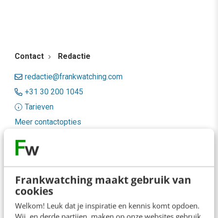
Contact
Redactie
redactie@frankwatching.com
+31 30 200 1045
Tarieven
Meer contactopties
Frankwatching
Adverteren
Frankwatching maakt gebruik van
cookies
Contact
Welkom! Leuk dat je inspiratie en kennis komt opdoen.
Nieuwsbrieven
Wij, en derde partijen, maken op onze websites gebruik