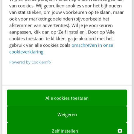
van cookies. Wij gebruiken cookies voor het bijhouden
Over ons
van statistieken, om jouw voorkeuren op te slaan, maar
ook voor marketingdoeleinden (bijvoorbeeld het
Ons team
afstemmen van advertenties). Wil je je voorkeuren
Werken bij
aanpassen, klik dan op ‘Zelf instellen’. Door op ‘Alle
cookies toestaan’ te klikken, ga je akkoord met het
Whitepapers
gebruik van alle cookies zoals
omschreven in onze
cookieverklaring
.
Blog
Powered by CookieInfo
AI & Tech
Content & Communicatie
Klantcontact & CX
Alle cookies toestaan
Marketing
Social
Weigeren
Themanieuwsbrieven
Zelf instellen