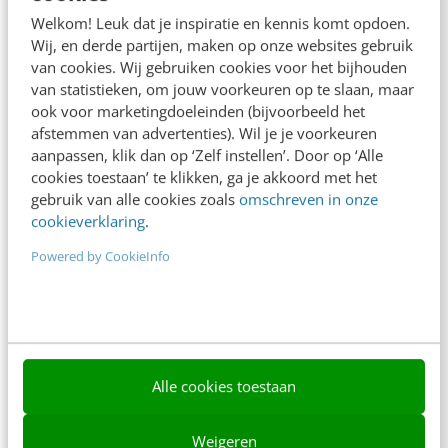
Adverteren
Welkom! Leuk dat je inspiratie en kennis komt opdoen.
Wij, en derde partijen, maken op onze websites gebruik
Contact
van cookies. Wij gebruiken cookies voor het bijhouden
van statistieken, om jouw voorkeuren op te slaan, maar
Nieuwsbrieven
ook voor marketingdoeleinden (bijvoorbeeld het
Over ons
afstemmen van advertenties). Wil je je voorkeuren
aanpassen, klik dan op ‘Zelf instellen’. Door op ‘Alle
Ons team
cookies toestaan’ te klikken, ga je akkoord met het
gebruik van alle cookies zoals
omschreven in onze
Werken bij
cookieverklaring
.
Whitepapers
Powered by CookieInfo
Blog
AI & Tech
Content & Communicatie
Alle cookies toestaan
Klantcontact & CX
Weigeren
Marketing