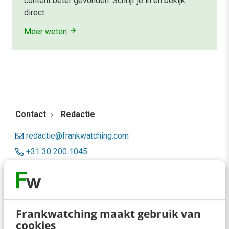
content beter gevonden. Schrijf je in en bekijk
direct.
Meer weten
Contact
Redactie
redactie@frankwatching.com
+31 30 200 1045
Tarieven
Meer contactopties
Frankwatching maakt gebruik van
Frankwatching
cookies