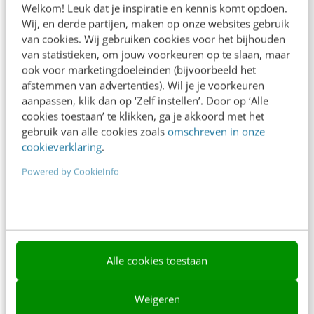
Welkom! Leuk dat je inspiratie en kennis komt opdoen.
Contact
Wij, en derde partijen, maken op onze websites gebruik
van cookies. Wij gebruiken cookies voor het bijhouden
Nieuwsbrieven
van statistieken, om jouw voorkeuren op te slaan, maar
ook voor marketingdoeleinden (bijvoorbeeld het
Over ons
afstemmen van advertenties). Wil je je voorkeuren
aanpassen, klik dan op ‘Zelf instellen’. Door op ‘Alle
Ons team
cookies toestaan’ te klikken, ga je akkoord met het
Werken bij
gebruik van alle cookies zoals
omschreven in onze
cookieverklaring
.
Whitepapers
Powered by CookieInfo
Blog
AI & Tech
Content & Communicatie
Alle cookies toestaan
Klantcontact & CX
Marketing
Weigeren