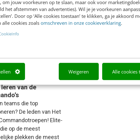
en, om jouw voorkeuren op te slaan, maar ook voor marketingdoe
ld het afstemmen van advertenties). Wil je je voorkeuren aanpass
stellen’. Door op ‘Alle cookies toestaan’ te klikken, ga je akkoord m
 alle cookies zoals
omschreven in onze cookieverklaring
.
s Ten Berge
·
3 jaar geleden
Jeroen Stikkelorum
·
6 jaar ge
CookieInfo
tellen
Weigeren
Alle cookies 
 WERK
es voor je team: dit
 leren van de
ando’s
jn teams die top
oneren? De leden van Het
Commandotroepen! Elite-
die op de meest
lijke plekken de meest