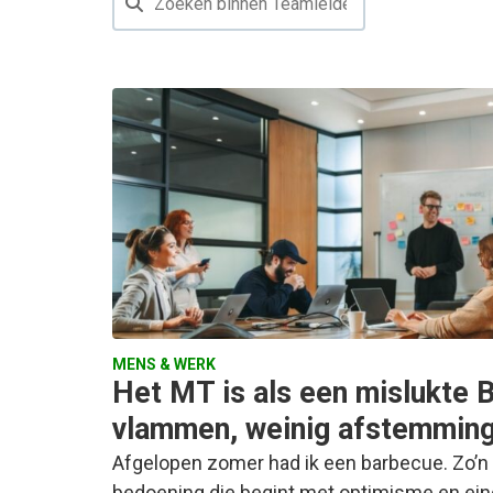
MENS & WERK
Het MT is als een mislukte 
vlammen, weinig afstemmin
Afgelopen zomer had ik een barbecue. Zo’n
bedoening die begint met optimisme en ein