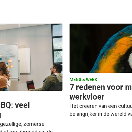
MENS & WERK
7 redenen voor 
werkvloer
BBQ: veel
Het creëren van een cultuu
g
belangrijker in de wereld 
 gezellige, zomerse
digt met iemand die de