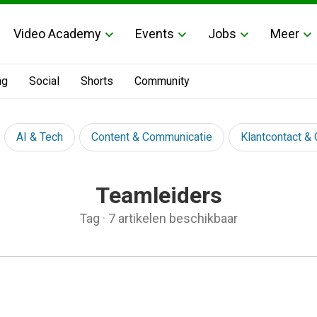
Video Academy
Events
Jobs
Meer
ng
Social
Shorts
Community
AI & Tech
Content & Communicatie
Klantcontact &
Teamleiders
Tag
·
7 artikelen beschikbaar