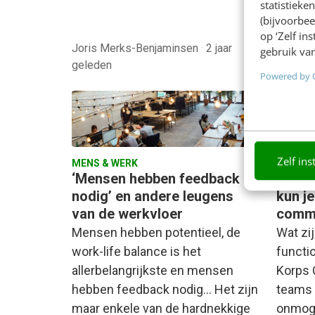
statistiek
(bijvoorbee
op ‘Zelf in
Joris Merks-Benjaminsen
·
2 jaar
gebruik van
geleden
Marlou
Powered by 
Zelf ins
MENS & WERK
MENS &
‘Mensen hebben feedback
Ambiti
nodig’ en andere leugens
kun je
van de werkvloer
comm
Mensen hebben potentieel, de
Wat zi
work-life balance is het
functi
allerbelangrijkste en mensen
Korps 
hebben feedback nodig... Het zijn
teams 
maar enkele van de hardnekkige
onmoge