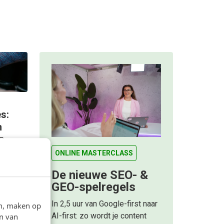
s:
n
O-
ertuigd
ONLINE MASTERCLASS
De nieuwe SEO- &
om ook
GEO-spelregels
In 2,5 uur van Google-first naar
en, maken op
AI-first: zo wordt je content
n van