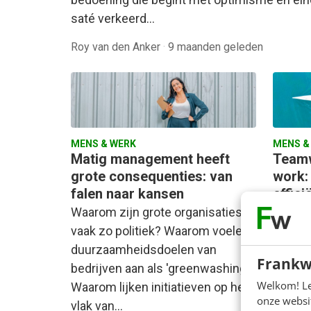
saté verkeerd…
Roy van den Anker
·
9 maanden geleden
MENS & WERK
MENS &
Matig management heeft
Teamw
grote consequenties: van
work: 
falen naar kansen
effici
Waarom zijn grote organisaties
Werken
vaak zo politiek? Waarom voelen
inspire
duurzaamheidsdoelen van
soms o
Frankw
bedrijven aan als 'greenwashing'?
Versch
Welkom! Leu
Waarom lijken initiatieven op het
mening
onze websit
vlak van…
gerege