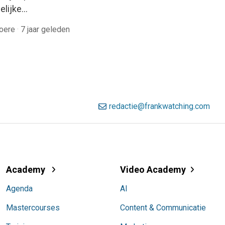
lijke…
roere
·
7 jaar geleden
redactie@frankwatching.com
Academy
Video Academy
Agenda
AI
Mastercourses
Content & Communicatie