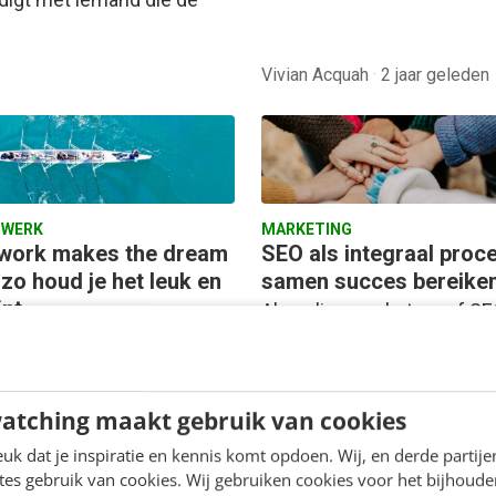
Vivian Acquah
·
2 jaar geleden
 WERK
MARKETING
ork makes the dream
SEO als integraal proce
zo houd je het leuk en
samen succes bereike
ënt
Als online marketeer of SE
 in een team: ik vind het
specialist ben je al lang ov
rend en gezellig, maar
van de kracht van SEO.
ok best ingewikkeld.
Enthousiast houd je daar
atching maakt gebruik van cookies
illende persoonlijkheden,
de laatste…
k dat je inspiratie en kennis komt opdoen. Wij, en derde partij
en en rollen zorgen
es gebruik van cookies. Wij gebruiken cookies voor het bijhoude
ld…