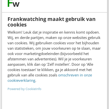
Contact
Redactie
redactie@frankwatching.com
Frankwatching maakt gebruik van
+31 30 200 1045
cookies
Tarieven
Welkom! Leuk dat je inspiratie en kennis komt opdoen.
Meer contactopties
Wij, en derde partijen, maken op onze websites gebruik
van cookies. Wij gebruiken cookies voor het bijhouden
van statistieken, om jouw voorkeuren op te slaan, maar
ook voor marketingdoeleinden (bijvoorbeeld het
Frankwatching
afstemmen van advertenties). Wil je je voorkeuren
Adverteren
aanpassen, klik dan op ‘Zelf instellen’. Door op ‘Alle
cookies toestaan’ te klikken, ga je akkoord met het
Contact
gebruik van alle cookies zoals
omschreven in onze
cookieverklaring
.
Nieuwsbrieven
Powered by CookieInfo
Over ons
Ons team