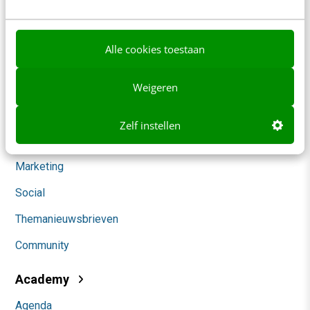
Werken bij
Whitepapers
Alle cookies toestaan
Blog
Weigeren
AI & Tech
Content & Communicatie
Zelf instellen
Klantcontact & CX
Marketing
Social
Themanieuwsbrieven
Community
Academy
Agenda