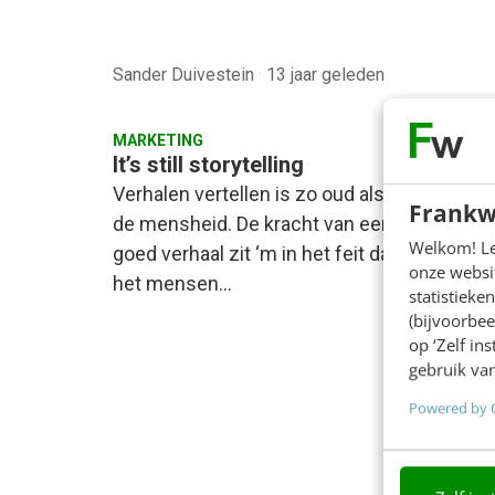
Sander Duivestein
·
13 jaar geleden
MARKETING
It’s still storytelling
Verhalen vertellen is zo oud als
Frankw
de mensheid. De kracht van een
Welkom! Leu
goed verhaal zit ‘m in het feit dat
onze websit
het mensen…
statistiek
(bijvoorbee
ON
op ‘Zelf in
gebruik van
De
Powered by 
GE
In 2
AI-f