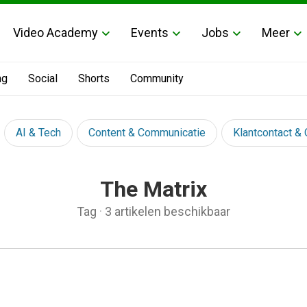
Video Academy
Events
Jobs
Meer
ng
Social
Shorts
Community
AI & Tech
Content & Communicatie
Klantcontact &
The Matrix
Tag
·
3 artikelen beschikbaar