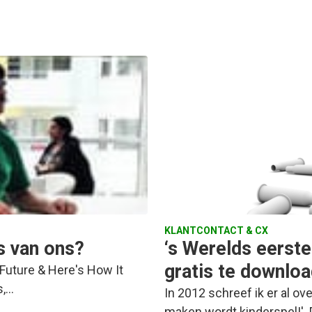
KLANTCONTACT & CX
s van ons?
‘s Werelds eerst
gratis te downlo
e Future & Here's How It
s,…
In 2012 schreef ik er al ov
maken wordt kinderspel!'. 