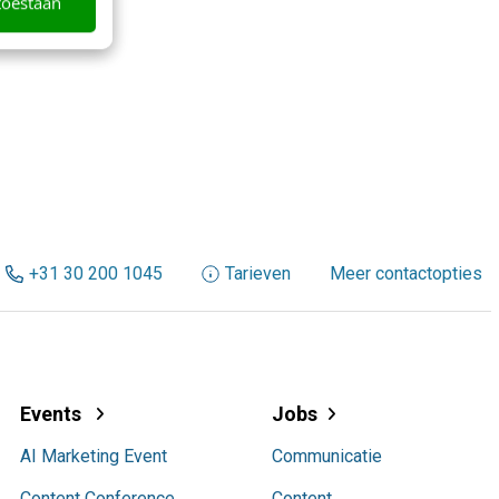
toestaan
+31 30 200 1045
Tarieven
Meer contactopties
Events
Jobs
AI Marketing Event
Communicatie
Content Conference
Content