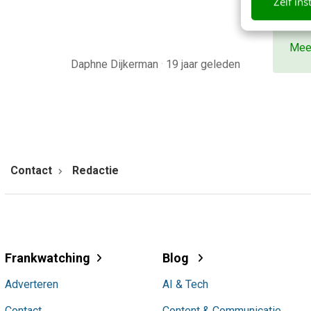
Zelf ins
bete
beki
Mee
Daphne Dijkerman
·
19 jaar geleden
Contact
Redactie
Frankwatching
Blog
Adverteren
AI & Tech
Contact
Content & Communicatie