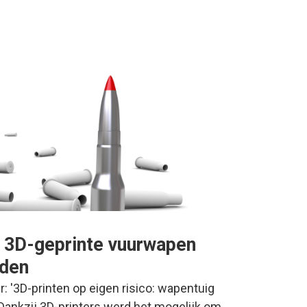
e 3D-geprinte vuurwapen
aden
er: '3D-printen op eigen risico: wapentuig
Dankzij 3D-printers werd het mogelijk om