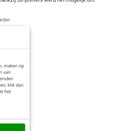
leden
en, maken op
n van
leinden
en, klik dan
et het