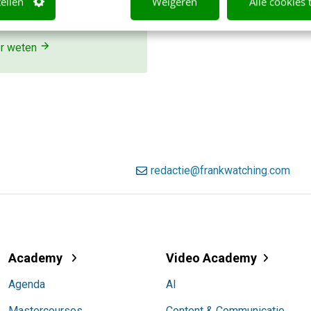
tellen
Weigeren
Alle cookies 
r gevonden. Schrijf je in en
jk direct.
r weten
redactie@frankwatching.com
Academy
Video Academy
Agenda
AI
Mastercourses
Content & Communicatie