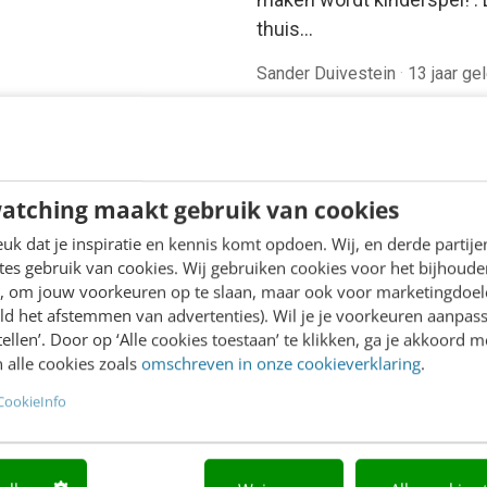
thuis…
Sander Duivestein
·
13 jaar ge
atching maakt gebruik van cookies
k dat je inspiratie en kennis komt opdoen. Wij, en derde partij
es gebruik van cookies. Wij gebruiken cookies voor het bijhoude
en, om jouw voorkeuren op te slaan, maar ook voor marketingdoe
ld het afstemmen van advertenties). Wil je je voorkeuren aanpass
LINE MASTERCLASS
stellen’. Door op ‘Alle cookies toestaan’ te klikken, ga je akkoord m
 alle cookies zoals
omschreven in onze cookieverklaring
.
 nieuwe SEO- &
CookieInfo
O-spelregels
,5 uur van Google-first naar
irst: zo wordt je content