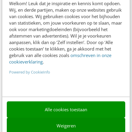
Welkom! Leuk dat je inspiratie en kennis komt opdoen.
Contact
Wij, en derde partijen, maken op onze websites gebruik
van cookies. Wij gebruiken cookies voor het bijhouden
Nieuwsbrieven
van statistieken, om jouw voorkeuren op te slaan, maar
ook voor marketingdoeleinden (bijvoorbeeld het
Over ons
afstemmen van advertenties). Wil je je voorkeuren
aanpassen, klik dan op ‘Zelf instellen’. Door op ‘Alle
Ons team
cookies toestaan’ te klikken, ga je akkoord met het
Werken bij
gebruik van alle cookies zoals
omschreven in onze
cookieverklaring
.
Whitepapers
Powered by CookieInfo
Blog
AI & Tech
Content & Communicatie
Alle cookies toestaan
Klantcontact & CX
Marketing
Weigeren