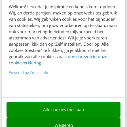
Adverteren
Welkom! Leuk dat je inspiratie en kennis komt opdoen.
Wij, en derde partijen, maken op onze websites gebruik
Contact
van cookies. Wij gebruiken cookies voor het bijhouden
van statistieken, om jouw voorkeuren op te slaan, maar
Nieuwsbrieven
ook voor marketingdoeleinden (bijvoorbeeld het
Over ons
afstemmen van advertenties). Wil je je voorkeuren
aanpassen, klik dan op ‘Zelf instellen’. Door op ‘Alle
Ons team
cookies toestaan’ te klikken, ga je akkoord met het
gebruik van alle cookies zoals
omschreven in onze
Werken bij
cookieverklaring
.
Whitepapers
Powered by CookieInfo
Blog
AI & Tech
Content & Communicatie
Alle cookies toestaan
Klantcontact & CX
Weigeren
Marketing