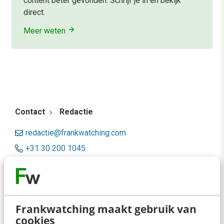
content beter gevonden. Schrijf je in en bekijk
direct.
Meer weten
Contact
Redactie
redactie@frankwatching.com
+31 30 200 1045
Tarieven
Meer contactopties
Frankwatching maakt gebruik van
Frankwatching
cookies