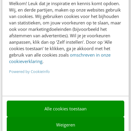
Welkom! Leuk dat je inspiratie en kennis komt opdoen.
Contact
Wij, en derde partijen, maken op onze websites gebruik
van cookies. Wij gebruiken cookies voor het bijhouden
Nieuwsbrieven
van statistieken, om jouw voorkeuren op te slaan, maar
ook voor marketingdoeleinden (bijvoorbeeld het
Over ons
afstemmen van advertenties). Wil je je voorkeuren
aanpassen, klik dan op ‘Zelf instellen’. Door op ‘Alle
Ons team
cookies toestaan’ te klikken, ga je akkoord met het
Werken bij
gebruik van alle cookies zoals
omschreven in onze
cookieverklaring
.
Whitepapers
Powered by CookieInfo
Blog
AI & Tech
Content & Communicatie
Alle cookies toestaan
Klantcontact & CX
Marketing
Weigeren