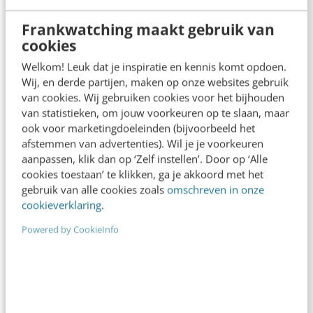
Frankwatching maakt gebruik van
cookies
Welkom! Leuk dat je inspiratie en kennis komt opdoen.
Wij, en derde partijen, maken op onze websites gebruik
ONLINE MASTERCLASS
van cookies. Wij gebruiken cookies voor het bijhouden
van statistieken, om jouw voorkeuren op te slaan, maar
De nieuwe SEO- & GEO-
ook voor marketingdoeleinden (bijvoorbeeld het
spelregels
afstemmen van advertenties). Wil je je voorkeuren
aanpassen, klik dan op ‘Zelf instellen’. Door op ‘Alle
In 2,5 uur van Google-first naar AI-first: zo wordt je
cookies toestaan’ te klikken, ga je akkoord met het
content beter gevonden. Schrijf je in en bekijk
gebruik van alle cookies zoals
omschreven in onze
direct.
cookieverklaring
.
Meer weten
Powered by CookieInfo