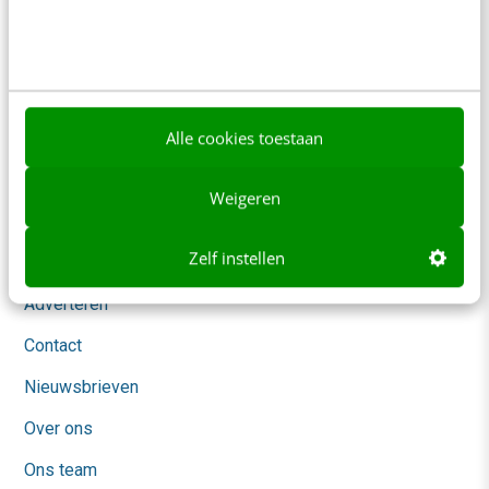
Contact
Redactie
redactie@frankwatching.com
+31 30 200 1045
Alle cookies toestaan
Tarieven
Meer contactopties
Weigeren
Zelf instellen
Frankwatching
Adverteren
Contact
Nieuwsbrieven
Over ons
Ons team