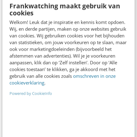
Frankwatching maakt gebruik van
cookies
Welkom! Leuk dat je inspiratie en kennis komt opdoen.
Wij, en derde partijen, maken op onze websites gebruik
van cookies. Wij gebruiken cookies voor het bijhouden
van statistieken, om jouw voorkeuren op te slaan, maar
ook voor marketingdoeleinden (bijvoorbeeld het
afstemmen van advertenties). Wil je je voorkeuren
aanpassen, klik dan op ‘Zelf instellen’. Door op ‘Alle
cookies toestaan’ te klikken, ga je akkoord met het
gebruik van alle cookies zoals
omschreven in onze
cookieverklaring
.
Powered by CookieInfo
MARKETING
Retargeting als retentiemiddel & 6 andere
voordelen
Dit klinkt waarschijnlijk bekend: je hebt een
product bekeken in een webshop en niet veel later
zie je dat leuke product weer verschijnen op…