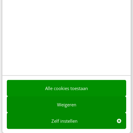
Jorn Vriend
·
15 jaar geleden
Alle cookies toestaan
MARKETING
Activeer je klant met widgetmarketing!
Weigeren
Je hebt een product, een product dat mensen kan
helpen. Je bouwt een website helemaal volgens
Zelf instellen
de laatste richtlijnen in SEO. Je…