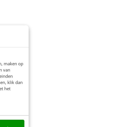
en, maken op
n van
leinden
en, klik dan
et het