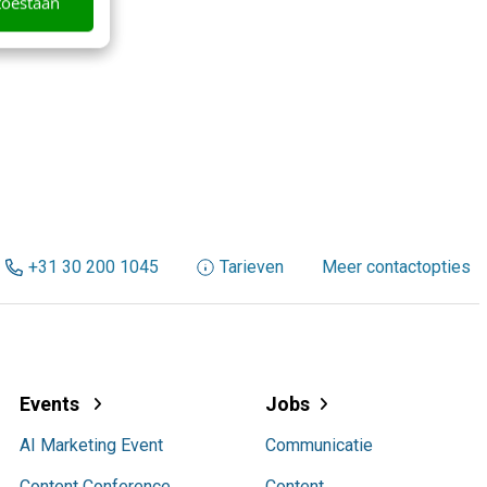
toestaan
+31 30 200 1045
Tarieven
Meer contactopties
Events
Jobs
AI Marketing Event
Communicatie
Content Conference
Content