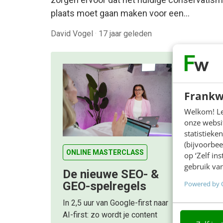
plaats moet gaan maken voor een…
David Vogel
·
17 jaar geleden
Frankw
Welkom! Leu
onze websit
statistiek
(bijvoorbee
ONLINE MASTERCLASS
op ‘Zelf in
gebruik van
De nieuwe SEO- &
Powered by 
GEO-spelregels
In 2,5 uur van Google-first naar
AI-first: zo wordt je content