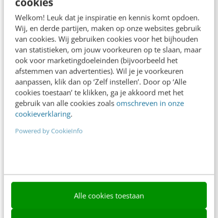
cookies
Frankwatching
Welkom! Leuk dat je inspiratie en kennis komt opdoen.
Adverteren
Wij, en derde partijen, maken op onze websites gebruik
van cookies. Wij gebruiken cookies voor het bijhouden
Contact
van statistieken, om jouw voorkeuren op te slaan, maar
Nieuwsbrieven
ook voor marketingdoeleinden (bijvoorbeeld het
afstemmen van advertenties). Wil je je voorkeuren
Over ons
aanpassen, klik dan op ‘Zelf instellen’. Door op ‘Alle
cookies toestaan’ te klikken, ga je akkoord met het
Ons team
gebruik van alle cookies zoals
omschreven in onze
cookieverklaring
.
Werken bij
Powered by CookieInfo
Whitepapers
Blog
AI & Tech
Content & Communicatie
Alle cookies toestaan
Klantcontact & CX