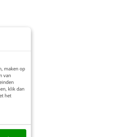
en, maken op
n van
leinden
en, klik dan
et het