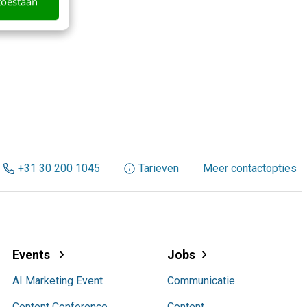
toestaan
+31 30 200 1045
Tarieven
Meer contactopties
Events
Jobs
AI Marketing Event
Communicatie
Content Conference
Content