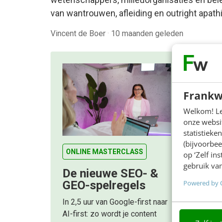
van wantrouwen, afleiding en outright apath
Vincent de Boer
·
10 maanden geleden
Frankw
Welkom! Leu
onze websit
statistiek
(bijvoorbee
ONLINE MASTERCLASS
op ‘Zelf in
gebruik van
De nieuwe SEO- &
Powered by 
GEO-spelregels
In 2,5 uur van Google-first naar
AI-first: zo wordt je content