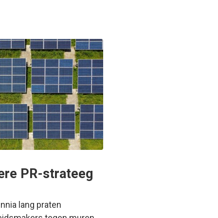
ere PR-strateeg
nnia lang praten
leidsmakers tegen muren