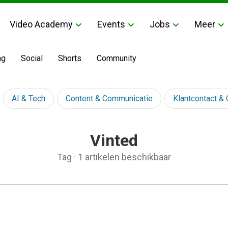
Video Academy
Events
Jobs
Meer
ng
Social
Shorts
Community
AI & Tech
Content & Communicatie
Klantcontact &
Vinted
Tag
·
1 artikelen beschikbaar