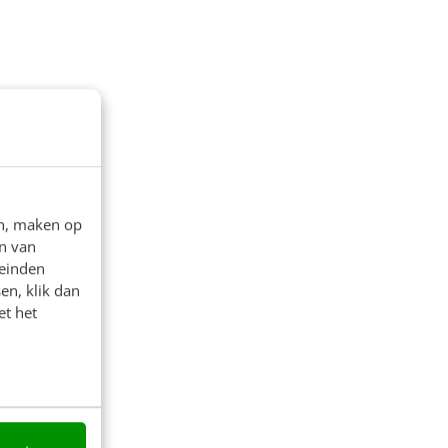
en, maken op
n van
leinden
en, klik dan
et het