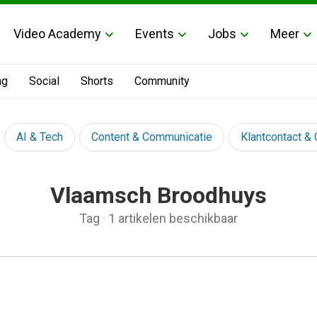
Video Academy
Events
Jobs
Meer
ng
Social
Shorts
Community
AI & Tech
Content & Communicatie
Klantcontact &
Vlaamsch Broodhuys
Tag
·
1 artikelen beschikbaar