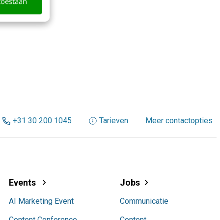
toestaan
+31 30 200 1045
Tarieven
Meer contactopties
Events
Jobs
AI Marketing Event
Communicatie
Content Conference
Content