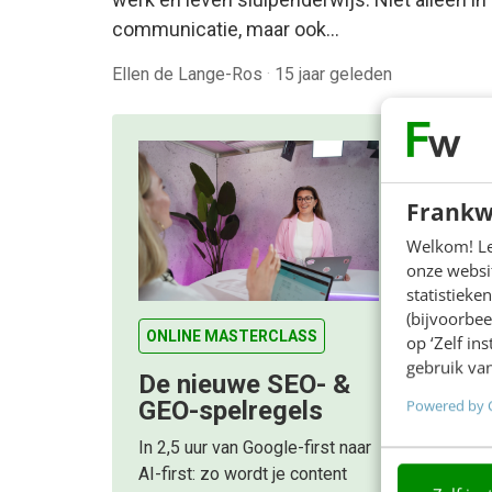
communicatie, maar ook…
Ellen de Lange-Ros
·
15 jaar geleden
Frankw
Welkom! Leu
onze websit
statistiek
(bijvoorbee
ONLINE MASTERCLASS
op ‘Zelf in
gebruik van
De nieuwe SEO- &
Powered by 
GEO-spelregels
In 2,5 uur van Google-first naar
AI-first: zo wordt je content