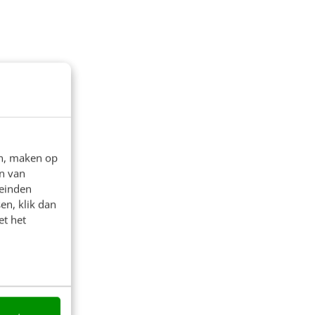
en, maken op
n van
leinden
en, klik dan
et het