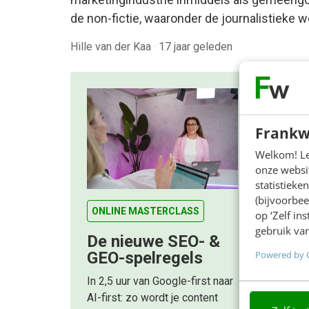
de non-fictie, waaronder de journalistieke 
Hille van der Kaa
·
17 jaar geleden
Frankw
Welkom! Leu
onze websit
statistiek
(bijvoorbee
ONLINE MASTERCLASS
op ‘Zelf in
gebruik van
De nieuwe SEO- &
Powered by 
GEO-spelregels
In 2,5 uur van Google-first naar
AI-first: zo wordt je content