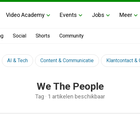
Video Academy
Events
Jobs
Meer
ng
Social
Shorts
Community
AI & Tech
Content & Communicatie
Klantcontact &
We The People
Tag
·
1 artikelen beschikbaar