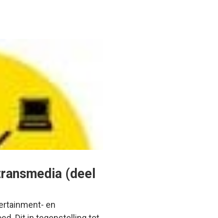
transmedia (deel
tertainment- en
. Dit in tegenstelling tot