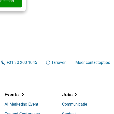
toestaan
+31 30 200 1045
Tarieven
Meer contactopties
Events
Jobs
AI Marketing Event
Communicatie
Content Conference
Content