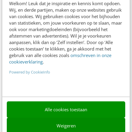
Welkom! Leuk dat je inspiratie en kennis komt opdoen.
Contact
Wij, en derde partijen, maken op onze websites gebruik
van cookies. Wij gebruiken cookies voor het bijhouden
Nieuwsbrieven
van statistieken, om jouw voorkeuren op te slaan, maar
ook voor marketingdoeleinden (bijvoorbeeld het
Over ons
afstemmen van advertenties). Wil je je voorkeuren
aanpassen, klik dan op ‘Zelf instellen’. Door op ‘Alle
Ons team
cookies toestaan’ te klikken, ga je akkoord met het
Werken bij
gebruik van alle cookies zoals
omschreven in onze
cookieverklaring
.
Whitepapers
Powered by CookieInfo
Blog
AI & Tech
Content & Communicatie
Alle cookies toestaan
Klantcontact & CX
Marketing
Weigeren