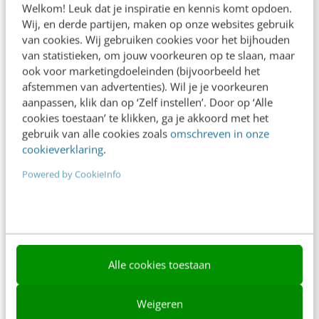
Welkom! Leuk dat je inspiratie en kennis komt opdoen.
Contact
Wij, en derde partijen, maken op onze websites gebruik
van cookies. Wij gebruiken cookies voor het bijhouden
Nieuwsbrieven
van statistieken, om jouw voorkeuren op te slaan, maar
ook voor marketingdoeleinden (bijvoorbeeld het
Over ons
afstemmen van advertenties). Wil je je voorkeuren
aanpassen, klik dan op ‘Zelf instellen’. Door op ‘Alle
Ons team
cookies toestaan’ te klikken, ga je akkoord met het
Werken bij
gebruik van alle cookies zoals
omschreven in onze
cookieverklaring
.
Whitepapers
Powered by CookieInfo
Blog
AI & Tech
Content & Communicatie
Alle cookies toestaan
Klantcontact & CX
Marketing
Weigeren