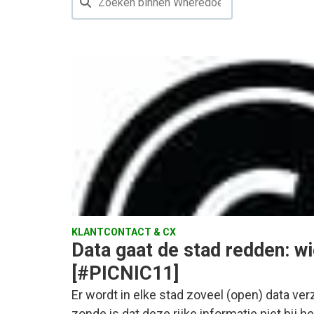
KLANTCONTACT & CX
Data gaat de stad redden: w
[#PICNIC11]
Er wordt in elke stad zoveel (open) data ver
zonde is dat deze rijke informatie niet bij h