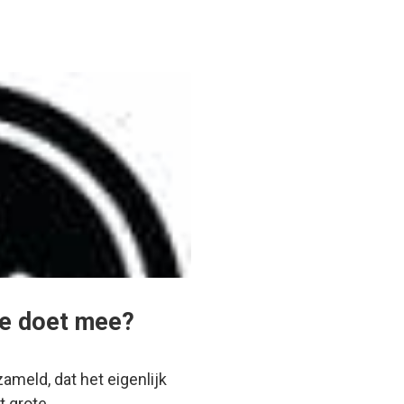
ie doet mee?
zameld, dat het eigenlijk
et grote…