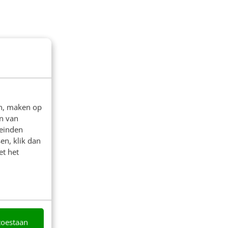
en, maken op
n van
leinden
en, klik dan
et het
toestaan