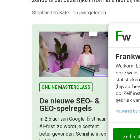
Stephan ten Kate
·
15 jaar geleden
Frankw
Welkom! Leu
onze websit
statistiek
(bijvoorbee
ONLINE MASTERCLASS
op ‘Zelf in
De nieuwe SEO- &
gebruik van
GEO-spelregels
Powered by 
In 2,5 uur van Google-first naar
AI-first: zo wordt je content
beter gevonden. Schrijf je in en
Zelf ins