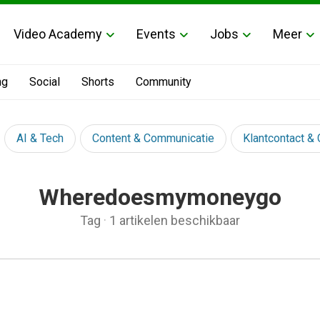
Video Academy
Events
Jobs
Meer
ng
Social
Shorts
Community
AI & Tech
Content & Communicatie
Klantcontact &
Wheredoesmymoneygo
Tag
·
1 artikelen beschikbaar