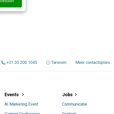
toestaan
+31 30 200 1045
Tarieven
Meer contactopties
Events
Jobs
AI Marketing Event
Communicatie
Content Conference
Content