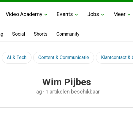
Video Academy
Events
Jobs
Meer
ng
Social
Shorts
Community
AI & Tech
Content & Communicatie
Klantcontact &
Wim Pijbes
Tag
·
1 artikelen beschikbaar