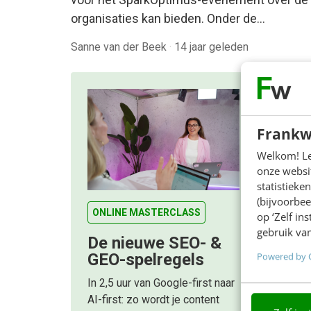
organisaties kan bieden. Onder de…
Sanne van der Beek
·
14 jaar geleden
Frankw
Welkom! Leu
onze websit
statistiek
(bijvoorbee
ONLINE MASTERCLASS
op ‘Zelf in
gebruik van
De nieuwe SEO- &
Powered by 
GEO-spelregels
In 2,5 uur van Google-first naar
AI-first: zo wordt je content