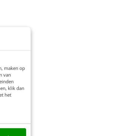
en, maken op
n van
leinden
en, klik dan
et het