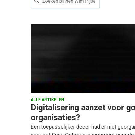
ALLE ARTIKELEN
Digitalisering aanzet voor 
organisaties?
Een toepasselijker decor had er niet geor
voor het SparkOptimus-evenement over de k