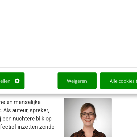
e copywriting
is er voor iedereen die slimmer wil
ontentspecialist, copywriter of
pt je vooruit.
tellen
Weigeren
Alle cookies 
mme en menselijke
Als auteur, spreker,
j een nuchtere blik op
fectief inzetten zonder