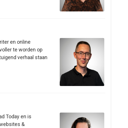
iter en online
oller te worden op
tuigend verhaal staan
ead Today en is
 websites &