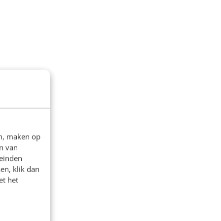
en, maken op
n van
leinden
en, klik dan
et het