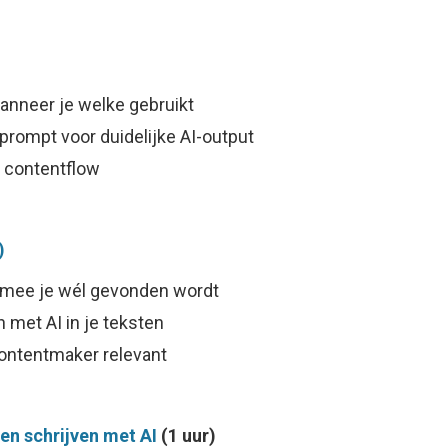
anneer je welke gebruikt
 prompt voor duidelijke AI-output
 contentflow
)
mee je wél gevonden wordt
n met AI in je teksten
 contentmaker relevant
n schrijven met AI
(1 uur)