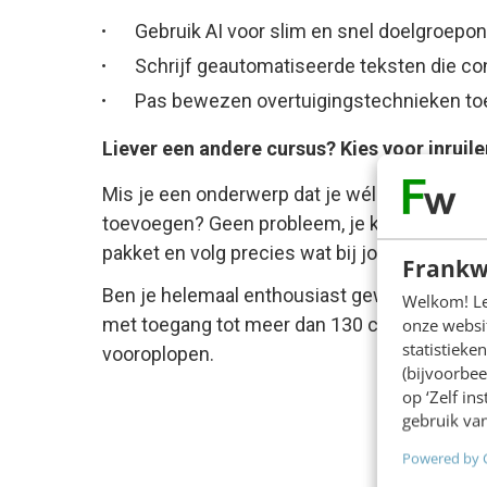
Gebruik AI voor slim en snel doelgroepon
Schrijf geautomatiseerde teksten die co
Pas bewezen overtuigingstechnieken toe
Liever een andere cursus? Kies voor inruile
Mis je een onderwerp dat je wél graag had wi
toevoegen? Geen probleem, je kunt je eigen
pakket en volg precies wat bij jouw leerdoele
Frankw
Ben je helemaal enthousiast geworden? On
Welkom! Leu
met toegang tot meer dan 130 cursussen en m
onze websit
statistiek
vooroplopen.
(bijvoorbee
op ‘Zelf in
gebruik van
Powered by 