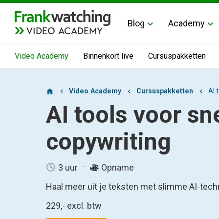
Blog
Academy
VIDEO ACADEMY
Video Academy
Binnenkort live
Cursuspakketten
Video Academy
Cursuspakketten
AI 
AI tools voor sn
copywriting
3 uur
Opname
Haal meer uit je teksten met slimme AI-tec
229,-
excl. btw