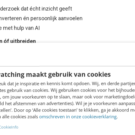
derzoek dat écht inzicht geeft
nverteren én persoonlijk aanvoelen
 met hulp van AI
n óf uitbreiden
llen leren? Of wil je een ander onderdeel
 cursuspakket samenstellen. Mix & match je
n past.
atching maakt gebruik van cookies
tdek dan
Video Academy
: onbeperkt online leren
k dat je inspiratie en kennis komt opdoen. Wij, en derde partij
asterclasses. Zo blijf je leren, groeien en
es gebruik van cookies. Wij gebruiken cookies voor het bijhoude
en, om jouw voorkeuren op te slaan, maar ook voor marketingdoe
ld het afstemmen van advertenties). Wil je je voorkeuren aanpass
stellen’. Door op ‘Alle cookies toestaan’ te klikken, ga je akkoord m
 alle cookies zoals
omschreven in onze cookieverklaring
.
CookieInfo