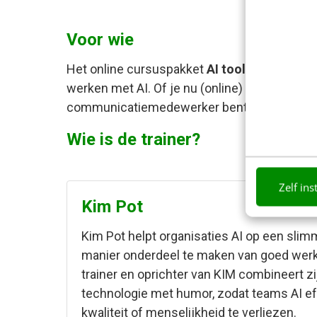
Voor wie
Het online cursuspakket
AI tools voor snell
werken met AI. Of je nu (online) marketeer, c
communicatiemedewerker bent: dit pakket hel
Wie is de trainer?
Zelf ins
Kim Pot
Kim Pot helpt organisaties AI op een sli
manier onderdeel te maken van goed werk. 
trainer en oprichter van KIM combineert zi
technologie met humor, zodat teams AI ef
kwaliteit of menselijkheid te verliezen.