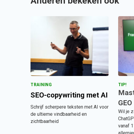
Anderen bekeken ook
TRAINING
TIP!
Mast
SEO-copywriting met AI
GEO 
Schrijf scherpere teksten met AI voor
Wil je z
de ultieme vindbaarheid en
ChatGPT
zichtbaarheid
vanaf 1
allerni