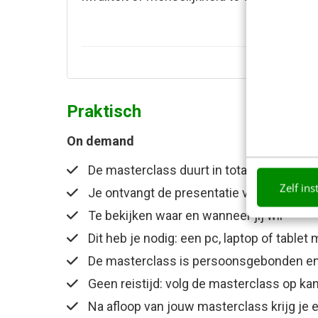
Praktisch
On demand
De masterclass duurt in totaal 2,5 uur
Zelf ins
Je ontvangt de presentatie van de train
Te bekijken waar en wanneer jij wil
Dit heb je nodig: een pc, laptop of tablet
De masterclass is persoonsgebonden en 
Geen reistijd: volg de masterclass op kan
Na afloop van jouw masterclass krijg je 