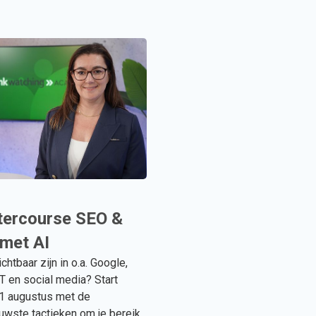
ercourse SEO &
met AI
ichtbaar zijn in o.a. Google,
 en social media? Start
1 augustus met de
euwste tactieken om je bereik