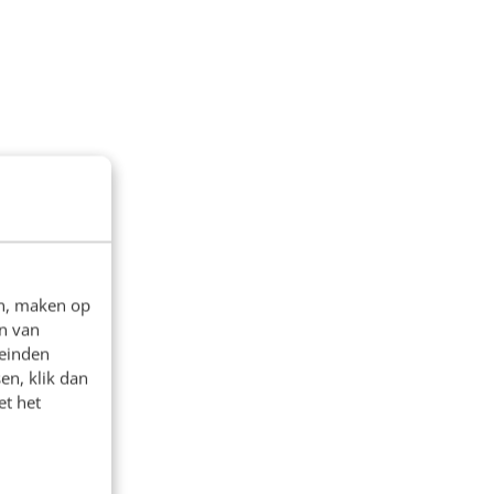
en, maken op
n van
leinden
en, klik dan
et het