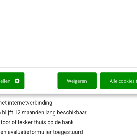
tellen
Weigeren
Alle cookies 
er en de opname van de masterclass in je mailbox
 met internetverbinding
blijft 12 maanden lang beschikbaar
toor of lekker thuis op de bank
een evaluatieformulier toegestuurd