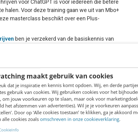
hrijven voor ChatGPT is voor iedereen die betere
e halen. Voor deze training gaan we uit van Mbo+
 deze masterclass beschikt over een Plus-
ijven
ben je verzekerd van de basiskennis van
atching maakt gebruik van cookies
k dat je inspiratie en kennis komt opdoen. Wij, en derde partij
es gebruik van cookies. Wij gebruiken cookies voor het bijhoude
en, om jouw voorkeuren op te slaan, maar ook voor marketingdoe
mme en menselijke
ld het afstemmen van advertenties). Wil je je voorkeuren aanpass
Als auteur, spreker,
stellen’. Door op ‘Alle cookies toestaan’ te klikken, ga je akkoord m
 alle cookies zoals
omschreven in onze cookieverklaring
.
j een nuchtere blik op
fectief inzetten zonder
CookieInfo