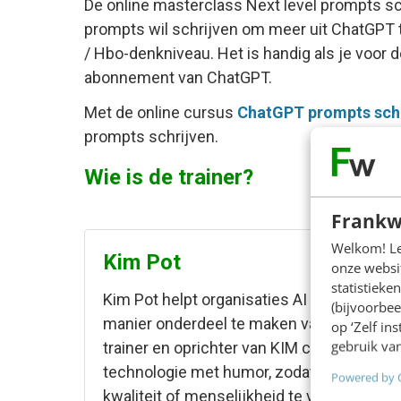
De online masterclass Next level prompts sc
prompts wil schrijven om meer uit ChatGPT t
/ Hbo-denkniveau. Het is handig als je voor
abonnement van ChatGPT.
Met de online cursus
ChatGPT prompts schr
prompts schrijven.
Wie is de trainer?
Frankw
Welkom! Leu
Kim Pot
onze websit
statistiek
Kim Pot helpt organisaties AI op een sli
(bijvoorbee
manier onderdeel te maken van goed werk. 
op ‘Zelf in
gebruik van
trainer en oprichter van KIM combineert zi
technologie met humor, zodat teams AI ef
Powered by 
kwaliteit of menselijkheid te verliezen.