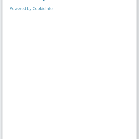
MASTERCOURSE
Powered by CookieInfo
AI Marketing
Haal het maximale uit AI met het meest complete online
programma voor marketeers [incl. certificaat]
ONLINE CURSUS
Abonnement Video Academy