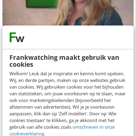
MASTERCOURSE
Social media & AI
Frankwatching maakt gebruik van
Hét online programma over social media en AI: van strategie
cookies
bepalen tot content maken [incl. certificaat]
Welkom! Leuk dat je inspiratie en kennis komt opdoen.
Wij, en derde partijen, maken op onze websites gebruik
van cookies. Wij gebruiken cookies voor het bijhouden
van statistieken, om jouw voorkeuren op te slaan, maar
ook voor marketingdoeleinden (bijvoorbeeld het
afstemmen van advertenties). Wil je je voorkeuren
aanpassen, klik dan op ‘Zelf instellen’. Door op ‘Alle
cookies toestaan’ te klikken, ga je akkoord met het
gebruik van alle cookies zoals
omschreven in onze
cookieverklaring
.