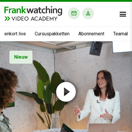
VIDEO ACADEMY
nnenkort live
Cursuspakketten
Abonnement
Teamabo
Nieuw