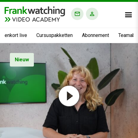
VIDEO ACADEMY
nnenkort live
Cursuspakketten
Abonnement
Teamabo
Nieuw