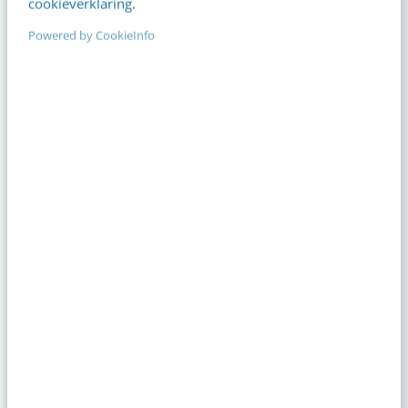
cookieverklaring
.
Powered by CookieInfo
TRAINING
SEO advanced
Verdiep je kennis en haal meer uit zoekmachine-optimalisatie
ONLINE CURSUS
Abonnement Video Academy