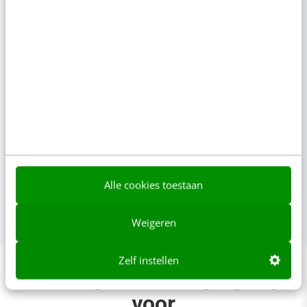
TIP!
Bijblijven in je vak?
Alle cookies toestaan
Met Video Academy krijg je toegang tot 130+ AI- en
marketingcursussen. Van visuele contentcreatie tot SEO en
GEO. Leer op je eigen tempo en blijf up-to-date.
Meer weten?
Weigeren
Zelf instellen
Deze organisaties gingen je
voor