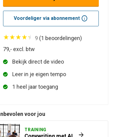
info
Voordeliger via abonnement
9
(1 beoordelingen)
79,-
excl. btw
Bekijk direct de video
Leer in je eigen tempo
1 heel jaar toegang
nbevolen voor jou
TRAINING
arrow_forward
Copywriting met AI