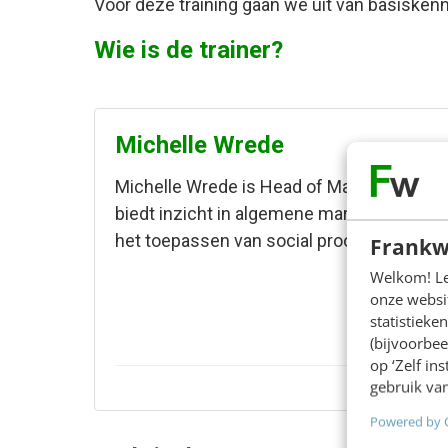
Voor deze training gaan we uit van basiskenn
Wie is de trainer?
Michelle Wrede
Michelle Wrede is Head of Marketing Benelu
biedt inzicht in algemene marketing- en
het toepassen van social proof bij B2C- e
Frankw
Welkom! Leu
onze websit
statistiek
(bijvoorbee
op ‘Zelf in
gebruik van
Powered by 