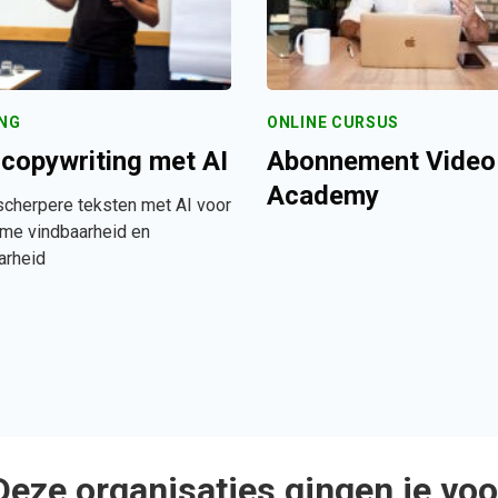
ING
ONLINE CURSUS
copywriting met AI
Abonnement Video
Academy
 scherpere teksten met AI voor
eme vindbaarheid en
arheid
Deze organisaties gingen je voo