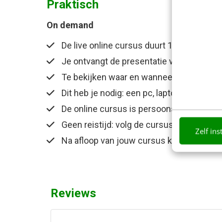
Praktisch
On demand
De live online cursus duurt 1 uur
Je ontvangt de presentatie van de traine
Te bekijken waar en wanneer jij wil
Dit heb je nodig: een pc, laptop of tablet
De online cursus is persoonsgebonden e
Geen reistijd: volg de cursus op kantoor 
Zelf ins
Na afloop van jouw cursus krijg je een e
Reviews