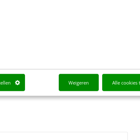
r en de opname van de cursus in je mailbox
 met internetverbinding
n blijft 12 maanden lang beschikbaar
of lekker thuis op de bank
tellen
Weigeren
Alle cookies 
valuatieformulier toegestuurd