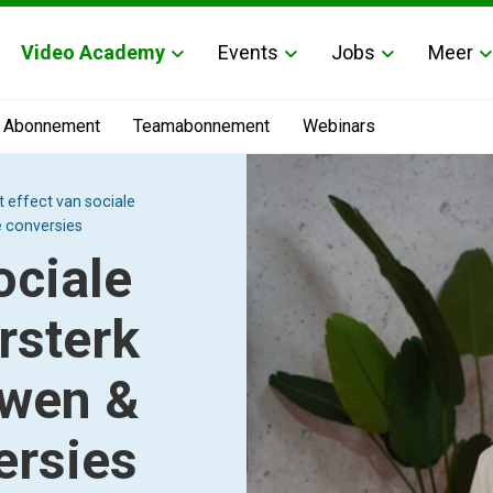
Video Academy
Events
Jobs
Meer
Abonnement
Teamabonnement
Webinars
t effect van sociale
e conversies
ociale
rsterk
uwen &
ersies