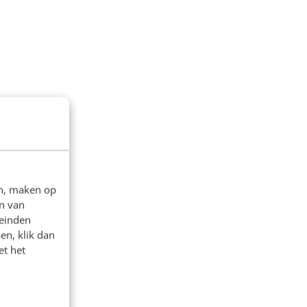
en, maken op
n van
leinden
en, klik dan
et het