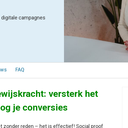
n digitale campagnes
ews
FAQ
ewijskracht: versterk het
og je conversies
t zonder reden – het is effectief! Social proof