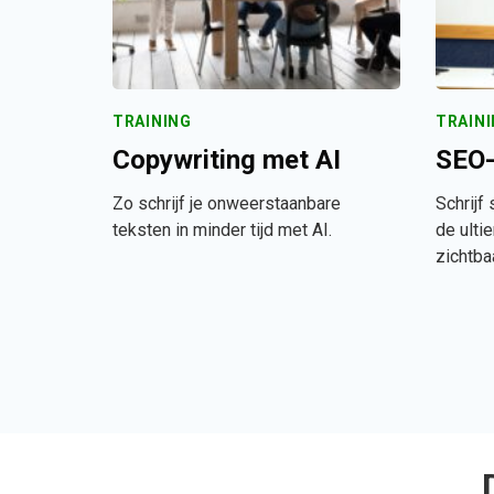
TRAINING
TRAIN
Copywriting met AI
SEO-
Zo schrijf je onweerstaanbare
Schrijf
teksten in minder tijd met AI.
de ulti
zichtba