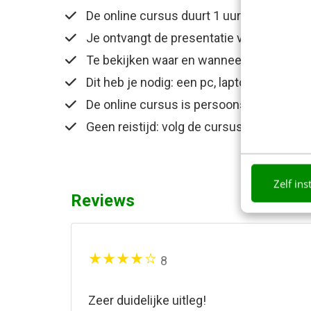
De online cursus duurt 1 uur
Je ontvangt de presentatie van de traine
Te bekijken waar en wanneer jij wil
Dit heb je nodig: een pc, laptop of tablet
De online cursus is persoonsgebonden e
Geen reistijd: volg de cursus op kantoor 
Zelf ins
Reviews
8
Zeer duidelijke uitleg!