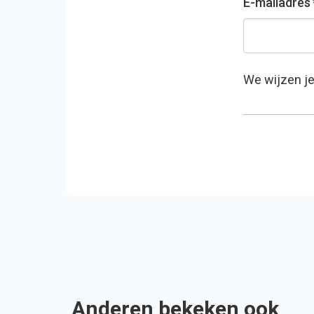
E-mailadres
We wijzen j
Anderen bekeken ook