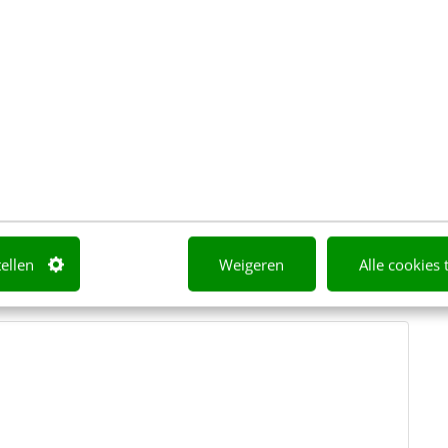
r en de opname van de cursus in je mailbox
 met internetverbinding
n blijft 12 maanden lang beschikbaar
of lekker thuis op de bank
tellen
Weigeren
Alle cookies 