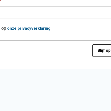
*
e op
.
onze privacyverklaring
Blijf o