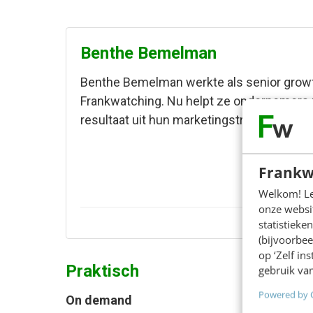
Benthe Bemelman
Benthe Bemelman werkte als senior grow
Frankwatching. Nu helpt ze ondernemers 
resultaat uit hun marketingstrategie.
Frankw
Welkom! Leu
onze websit
statistiek
(bijvoorbee
op ‘Zelf in
Praktisch
gebruik van
Powered by 
On demand