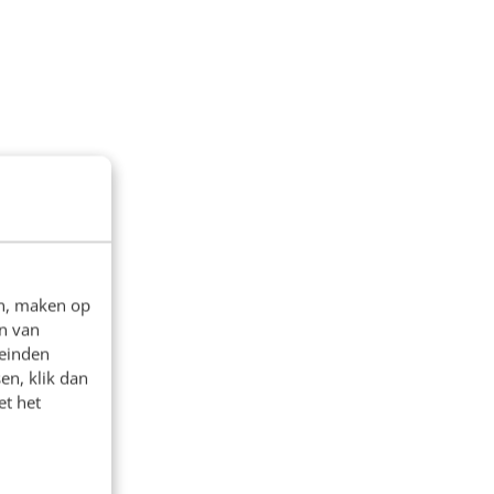
en, maken op
n van
leinden
en, klik dan
et het