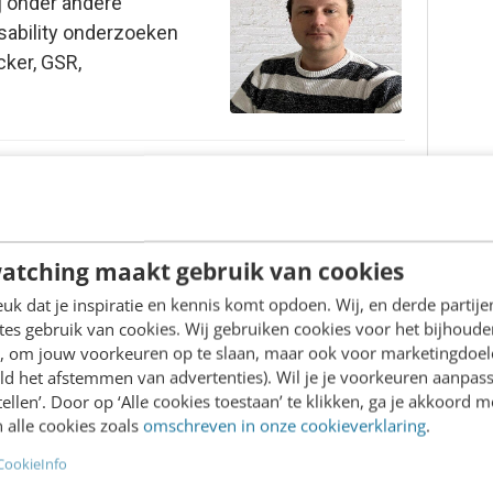
ij onder andere
sability onderzoeken
ker, GSR,
atching maakt gebruik van cookies
k dat je inspiratie en kennis komt opdoen. Wij, en derde partij
es gebruik van cookies. Wij gebruiken cookies voor het bijhoude
en, om jouw voorkeuren op te slaan, maar ook voor marketingdoe
r en de opname van de cursus in je mailbox.
ld het afstemmen van advertenties). Wil je je voorkeuren aanpass
stellen’. Door op ‘Alle cookies toestaan’ te klikken, ga je akkoord m
 alle cookies zoals
omschreven in onze cookieverklaring
.
 met internetverbinding.
CookieInfo
 blijft 12 maanden lang beschikbaar.