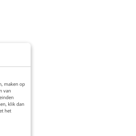
en, maken op
n van
leinden
en, klik dan
et het