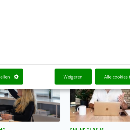
of lekker thuis op de bank.
uatieformulier toegestuurd.
tellen
Weigeren
Alle cookies 