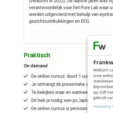
(verkocht in 2022). De laatste jaren was h
verantwoordelijk voor het Pure Lab waar u
werden uitgevoerd met behulp van eyetrac
gezichtsuitdrukkingen en EEG.
Praktisch
Frankw
On demand
Welkom! Leu
onze websit
De online cursus duurt 1 uur.
statistiek
Je ontvangt de presentatie van de traine
(bijvoorbee
op ‘Zelf in
Te bekijken waar en wanneer jij wil.
gebruik van
Dit heb je nodig: een pc, laptop of tablet
Powered by 
De online cursus is persoonsgebonden en