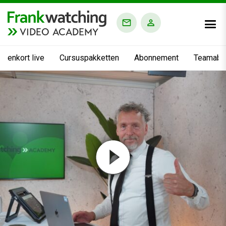
VIDEO ACADEMY
nnenkort live
Cursuspakketten
Abonnement
Teamabo