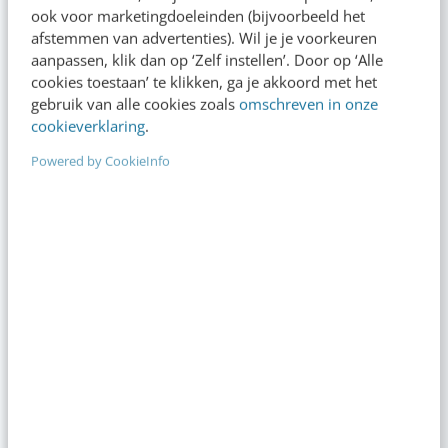
ook voor marketingdoeleinden (bijvoorbeeld het
afstemmen van advertenties). Wil je je voorkeuren
MASTERCOURSE
aanpassen, klik dan op ‘Zelf instellen’. Door op ‘Alle
AI Marketing
cookies toestaan’ te klikken, ga je akkoord met het
gebruik van alle cookies zoals
omschreven in onze
Haal het maximale uit AI met het meest complete online
cookieverklaring
.
programma voor marketeers [incl. certificaat]
Powered by CookieInfo
TIP!
Bijblijven in je vak?
Met Video Academy krijg je toegang tot 130+ AI- en