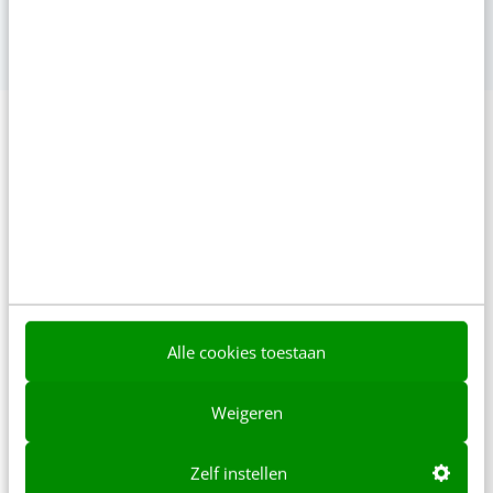
marketingcursussen. Van visuele contentcreatie tot SEO en
GEO. Leer op je eigen tempo en blijf up-to-date.
Meer weten?
Deze organisaties gingen je
voor
Alle cookies toestaan
Weigeren
Zelf instellen