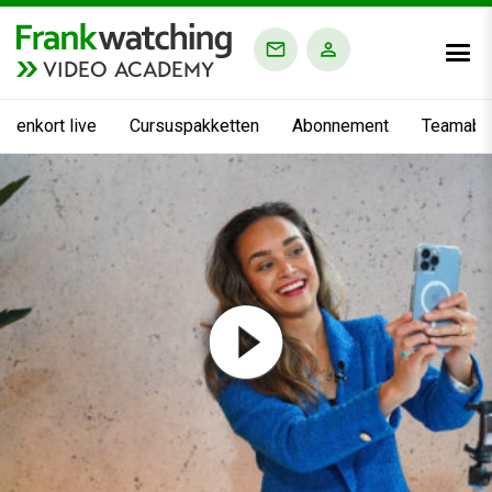
VIDEO ACADEMY
nnenkort live
Cursuspakketten
Abonnement
Teamabo