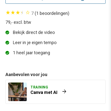
7
(1 beoordelingen)
79,-
excl. btw
Bekijk direct de video
Leer in je eigen tempo
1 heel jaar toegang
Aanbevolen voor jou
TRAINING
arrow_forward
Canva met AI