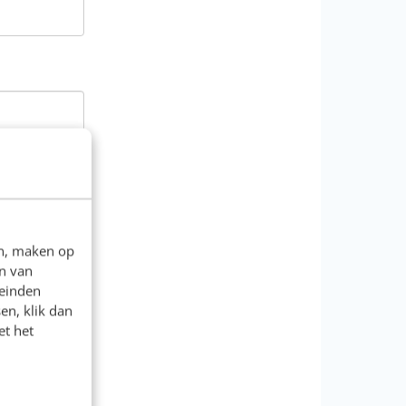
en, maken op
n van
leinden
en, klik dan
et het