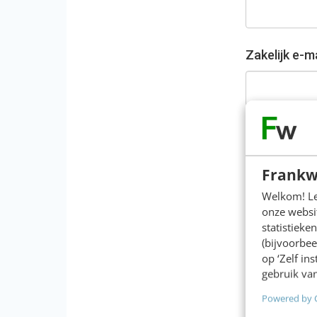
Zakelijk e-m
Functie
*
Selecteer...
Frankw
Welkom! Leu
Organisatie
onze websit
statistiek
(bijvoorbee
op ‘Zelf in
gebruik van
Bedrijfsgroo
Powered by 
Zelfstandig