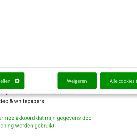
tellen
Weigeren
Alle cookies 
r per week de beste artikelen
ideo & whitepapers
a ermee akkoord dat mijn gegevens door
ching worden gebruikt.