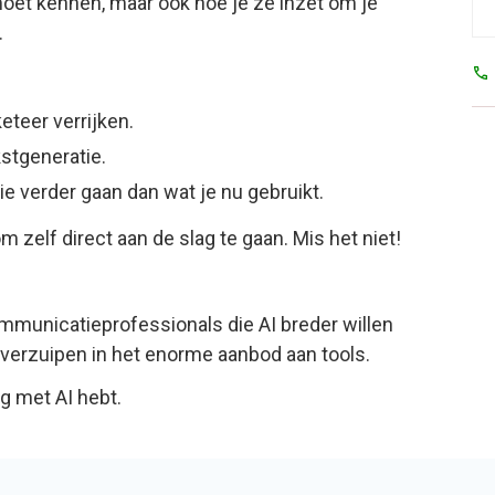
 moet kennen, maar ook hoe je ze inzet om je
.
eteer verrijken.
kstgeneratie.
 verder gaan dan wat je nu gebruikt.
om zelf direct aan de slag te gaan. Mis het niet!
ommunicatieprofessionals die AI breder willen
n verzuipen in het enorme aanbod aan tools.
ng met AI hebt.