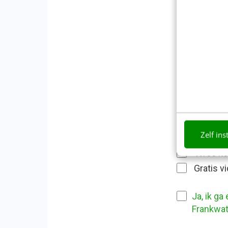
Branche
*
Land
*
Zelf ins
Stuur mij
Twee kee
Gratis v
Ja, ik g
Frankwat