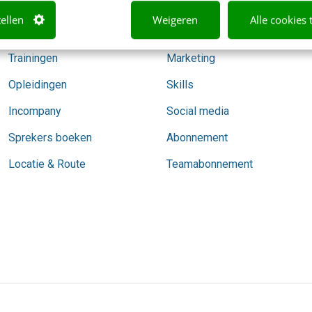
Agenda
AI
tellen
Weigeren
Alle cookies 
Mastercourses
Content & Communicatie
Trainingen
Marketing
Opleidingen
Skills
Incompany
Social media
Sprekers boeken
Abonnement
Locatie & Route
Teamabonnement