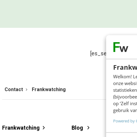
[es_search_box titl
Frankw
Welkom! Leu
onze websit
Contact
Frankwatching
statistiek
(bijvoorbee
op ‘Zelf in
gebruik van
Powered by 
Frankwatching
Blog