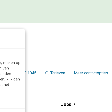
ek?”]
en, maken op
n van
+31 30 200 1045
Tarieven
Meer contactopties
leinden
en, klik dan
et het
Events
Jobs