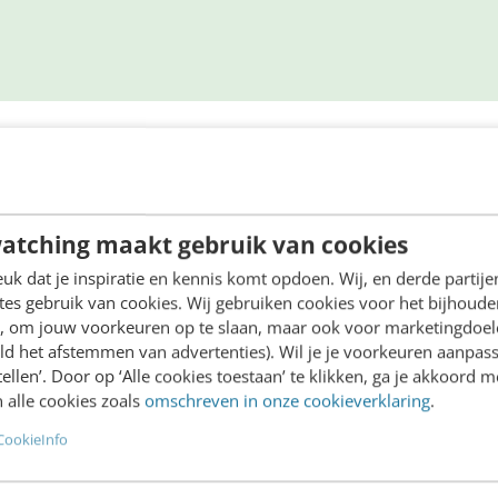
e=”Zoek het artikel” placeholder=”Waar ben je naar op zo
atching maakt gebruik van cookies
k dat je inspiratie en kennis komt opdoen. Wij, en derde partij
es gebruik van cookies. Wij gebruiken cookies voor het bijhoude
redactie@frankwatching.com
en, om jouw voorkeuren op te slaan, maar ook voor marketingdoe
ld het afstemmen van advertenties). Wil je je voorkeuren aanpass
stellen’. Door op ‘Alle cookies toestaan’ te klikken, ga je akkoord m
 alle cookies zoals
omschreven in onze cookieverklaring
.
CookieInfo
Academy
Video Academy