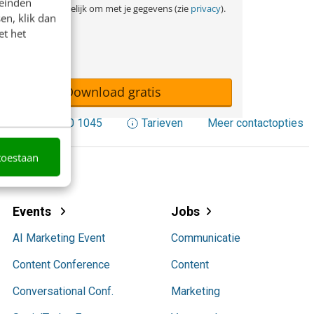
rivacy).
leinden
e gaan vertrouwelijk om met je gegevens (zie
privacy
).
en, klik dan
et het
Download gratis
+31 30 200 1045
Tarieven
Meer contactopties
toestaan
Events
Jobs
AI Marketing Event
Communicatie
Content Conference
Content
Conversational Conf.
Marketing