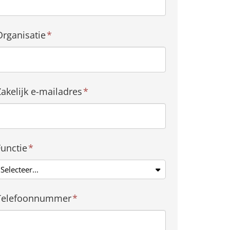
Organisatie
*
Zakelijk e-mailadres
*
Functie
*
Selecteer...
Telefoonnummer
*