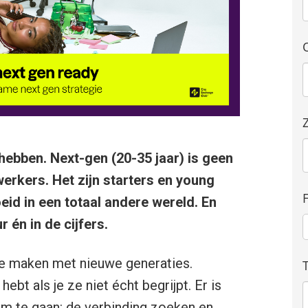
ebben. Next-gen (20-35 jaar) is geen
rkers. Het zijn starters en young
eid in een totaal andere wereld. En
r én in de cijfers.
u te maken met nieuwe generaties.
ebt als je ze niet écht begrijpt. Er is
 te gaan: de verbinding zoeken en