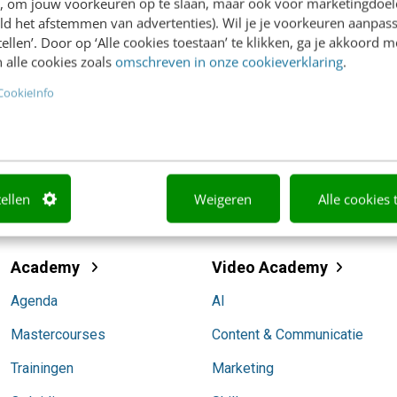
p
en, om jouw voorkeuren op te slaan, maar ook voor marketingdoe
W
ld het afstemmen van advertenties). Wil je je voorkeuren aanpass
stellen’. Door op ‘Alle cookies toestaan’ te klikken, ga je akkoord m
 alle cookies zoals
omschreven in onze cookieverklaring
.
CookieInfo
marketing@frankwatching.com
tellen
Weigeren
Alle cookies 
Academy
Video Academy
Agenda
AI
Mastercourses
Content & Communicatie
Trainingen
Marketing