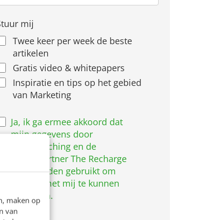
Stuur mij
Twee keer per week de beste
artikelen
Gratis video & whitepapers
Inspiratie en tips op het gebied
van Marketing
We
Ja, ik ga ermee akkoord dat
gaan
mijn gegevens door
vertrouwelijk
Frankwatching en de
om
kennispartner The Recharge
met
Club worden gebruikt om
e
contact met mij te kunnen
gegevens
opnemen.
en, maken op
zie
n van