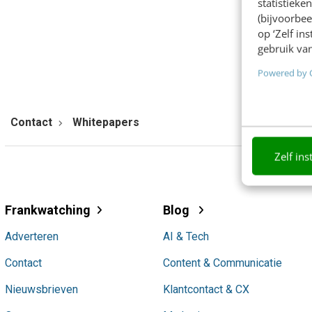
statistiek
(bijvoorbee
op ‘Zelf in
gebruik van
Powered by 
Contact
Whitepapers
Zelf ins
Frankwatching
Blog
Adverteren
AI & Tech
Contact
Content & Communicatie
Nieuwsbrieven
Klantcontact & CX