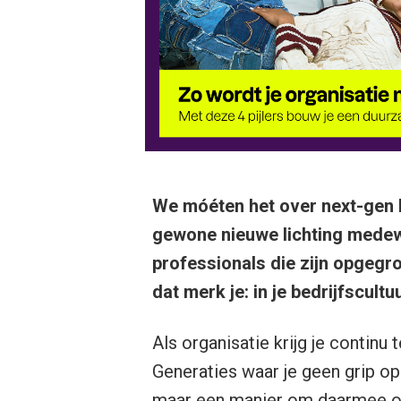
We móéten het over next-gen h
gewone nieuwe lichting medewe
professionals die zijn opgegro
dat merk je: in je bedrijfscultuu
Als organisatie krijg je contin
Generaties waar je geen grip op h
maar een manier om daarmee om