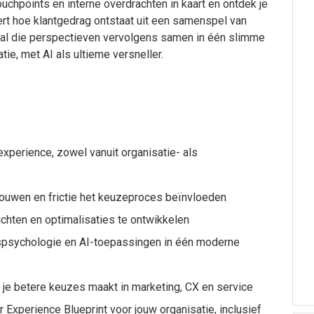
uchpoints en interne overdrachten in kaart en ontdek je
ert hoe klantgedrag ontstaat uit een samenspel van
 al die perspectieven vervolgens samen in één slimme
ie, met AI als ultieme versneller.
 experience, zowel vanuit organisatie- als
rouwen en frictie het keuzeproces beïnvloeden
ichten en optimalisaties te ontwikkelen
spsychologie en AI-toepassingen in één moderne
 je betere keuzes maakt in marketing, CX en service
Experience Blueprint voor jouw organisatie, inclusief