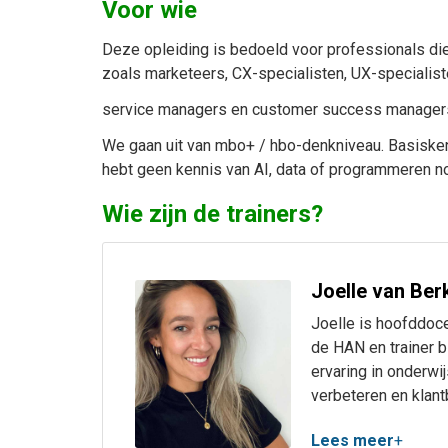
Voor wie
Deze opleiding is bedoeld voor professionals die
zoals marketeers, CX-specialisten, UX-specialis
service managers en customer success manager
We gaan uit van mbo+ / hbo-denkniveau. Basiskenn
hebt geen kennis van AI, data of programmeren n
Wie zijn de trainers?
Joelle van Ber
Joelle is hoofddoc
de HAN en trainer b
ervaring in onderwij
verbeteren en klantb
expertise ligt op h
Lees meer
+
neuromarketing, SEO