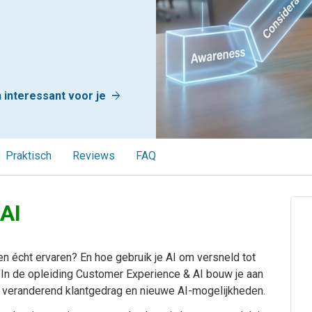
arrow_forward
interessant voor je
Praktisch
Reviews
FAQ
AI
en écht ervaren? En hoe gebruik je AI om versneld tot
 In de opleiding Customer Experience & AI bouw je aan
 veranderend klantgedrag en nieuwe AI-mogelijkheden.