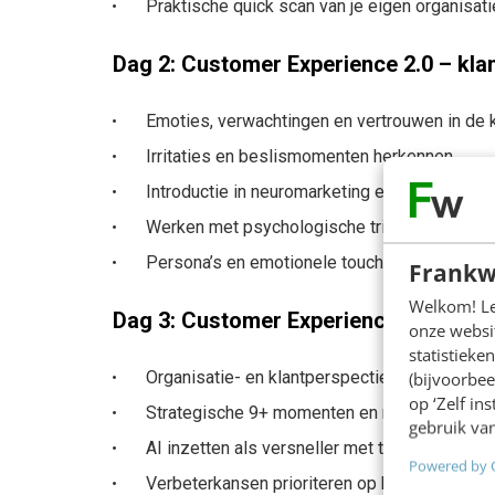
Praktische quick scan van je eigen organisati
Dag 2: Customer Experience 2.0 – kla
Emoties, verwachtingen en vertrouwen in de k
Irritaties en beslismomenten herkennen
Introductie in neuromarketing en gedragspsy
Werken met psychologische triggers, cues en
Persona’s en emotionele touchpoints toepass
Frankw
Welkom! Leu
Dag 3: Customer Experience 3.0 – van
onze websit
statistiek
Organisatie- en klantperspectief samenbreng
(bijvoorbee
op ‘Zelf in
Strategische 9+ momenten en micro-journey
gebruik van
AI inzetten als versneller met tools zoals C
Powered by 
Verbeterkansen prioriteren op basis van kla