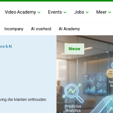
Video Academy
Events
Jobs
Meer
Incompany
AI overheid
AI Academy
ce & AI
Nieuw
ving die klanten onthouden.