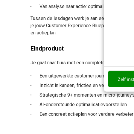
Van analyse naar actie: optimaliseren van to
Tussen de lesdagen werk je aan een eigen praktij
je jouw Customer Experience Blueprint en ontvang
en actieplan.
Eindproduct
Je gaat naar huis met een complete Customer Exper
Een uitgewerkte customer journey met minima
Zelf ins
Inzicht in kansen, fricties en verbeterpunten
Strategische 9+ momenten en micro-journey
AI-ondersteunde optimalisatievoorstellen
Een concreet actieplan voor verdere verbeter