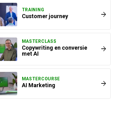
TRAINING
arrow_forward
Customer journey
MASTERCLASS
Copywriting en conversie
arrow_forward
met AI
MASTERCOURSE
arrow_forward
AI Marketing