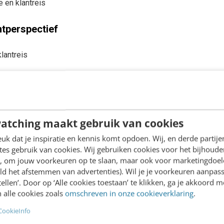
e en klantreis
ntperspectief
lantreis
chologie
 cognitive load reduction
en op je eigen klantreis
atching maakt gebruik van cookies
k dat je inspiratie en kennis komt opdoen. Wij, en derde partij
 inzicht naar impact
es gebruik van cookies. Wij gebruiken cookies voor het bijhoude
en, om jouw voorkeuren op te slaan, maar ook voor marketingdoe
en in één customer journey
ld het afstemmen van advertenties). Wil je je voorkeuren aanpass
stellen’. Door op ‘Alle cookies toestaan’ te klikken, ga je akkoord m
s ontwerpen
 alle cookies zoals
omschreven in onze cookieverklaring
.
hatGPT en Perplexity
CookieInfo
ntwaarde en impact