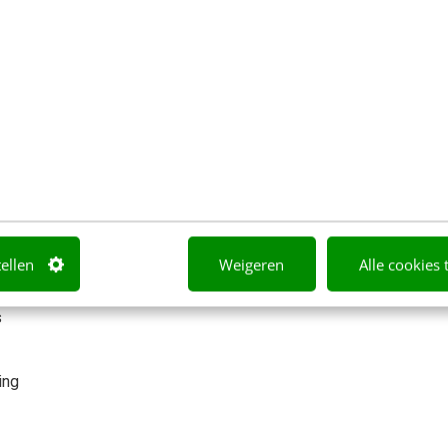
uchpoints en processen
kcase. Tijdens de afsluitende bijeenkomst presenteer
 je gerichte feedback op jouw analyse, verbeterkansen
ience Blueprint voor jouw organisatie, inclusief:
al 9 touchpoints
tellen
Weigeren
Alle cookies 
s
ing