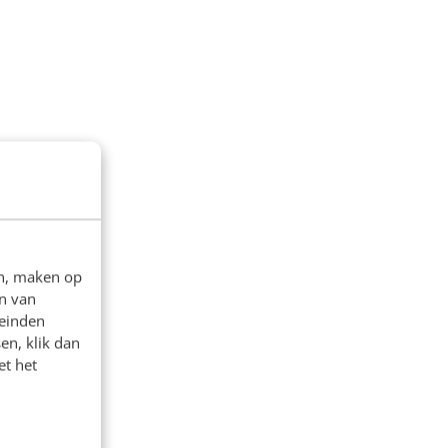
en, maken op
n van
leinden
en, klik dan
et het