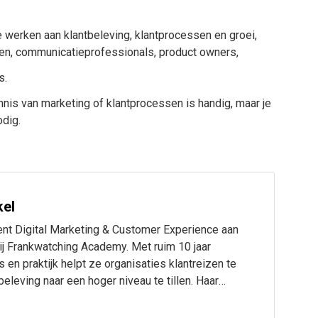
 werken aan klantbeleving, klantprocessen en groei,
ten, communicatieprofessionals, product owners,
s.
is van marketing of klantprocessen is handig, maar je
odig.
kel
ent Digital Marketing & Customer Experience aan
ij Frankwatching Academy. Met ruim 10 jaar
s en praktijk helpt ze organisaties klantreizen te
eleving naar een hoger niveau te tillen. Haar
et gebied van Customer Experience,
 en contentstrategie.