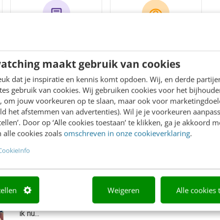
1
11.5k
artikelen
views
atching maakt gebruik van cookies
k dat je inspiratie en kennis komt opdoen. Wij, en derde partij
es gebruik van cookies. Wij gebruiken cookies voor het bijhoude
en, om jouw voorkeuren op te slaan, maar ook voor marketingdoe
ld het afstemmen van advertenties). Wil je je voorkeuren aanpass
stellen’. Door op ‘Alle cookies toestaan’ te klikken, ga je akkoord m
 alle cookies zoals
omschreven in onze cookieverklaring
.
Omnichannel ‘netwerken’: de kracht va
CookieInfo
online!
Online kanalen en technieken maken het mogelijk om stee
tellen
Weigeren
Alle cookies 
effectiever te netwerken. Ook tijdens deze coronacrisis-p
en offline ontmoetingen al jaren. Ik netwerk omnichannel! 
ik nu...