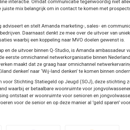
ffline interactie. Omdat communicatie tegenwoordig niet alle
 de juiste mix belangrijk om in contact te komen met prospect
ng adviseert en stelt Amanda marketing-, sales- en commun
bedrijven. Daarnaast denkt ze mee over de uitvoer van uni
aties waarbij een koppeling naar MVO doelen gewenst is.
p en de uitvoer binnen Q-Studio, is Amanda ambassadeur v
e eerste omnichannel netwerkorganisatie binnen Nederland 
erken maakt dat ze graag haar omnichannel netwerkervarin
iland denken’ naar ‘Wij-land denken’ te komen binnen onde
in voor Stichting Statiegeld op Jeugd (SOJ), deze stichting z
nd waarbij er betaalbare woonruimte voor jongvolwassenen
tsing ontstaat er woonruimte voor senioren en jongvolwass
voeren voor de senior en op deze manier al 'geld sparen' voo