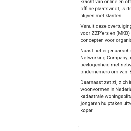
kracht van online én o
offline plaatsvindt, is
blijven met klanten.
Vanuit deze overtuigi
voor ZZP’ers en (MKB) 
concepten voor organis
Naast het eigenaarscha
Networking Company; d
bevlogenheid met netw
ondernemers om van ‘E
Daarnaast zet zij zich 
woonvormen in Nederla
kadastrale woningspli
jongeren hulptaken uit
koper.