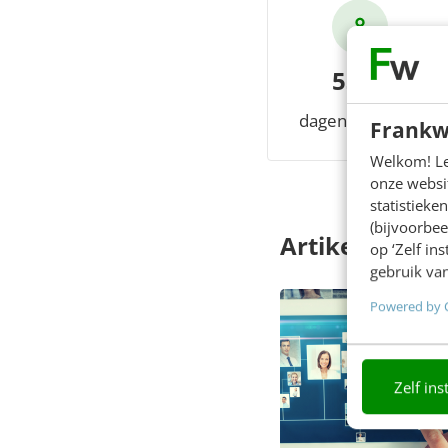
5366
dagen member
Frankw
Welkom! Leu
onze websit
statistiek
(bijvoorbee
Artikelen
op ‘Zelf in
gebruik van
Powered by 
Zelf ins