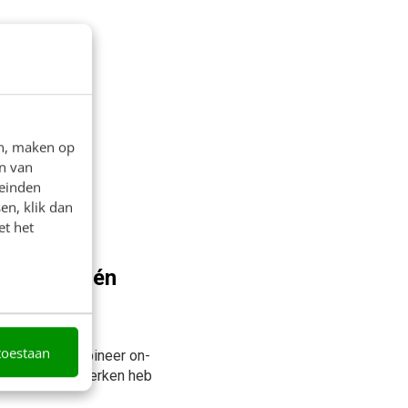
en, maken op
n van
leinden
en, klik dan
et het
n offline én
ds slimmer én
toestaan
eriode. Ik combineer on-
Het offline netwerken heb