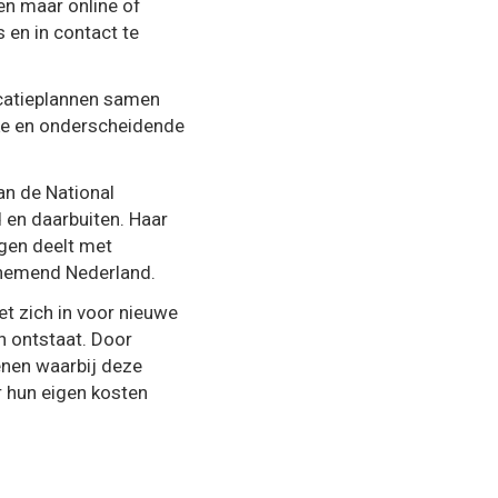
en maar online of
s en in contact te
icatieplannen samen
eke en onderscheidende
an de National
en daarbuiten. Haar
gen deelt met
rnemend Nederland.
et zich in voor nieuwe
 ontstaat. Door
enen waarbij deze
r hun eigen kosten