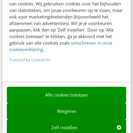
Over ons
van cookies. Wij gebruiken cookies voor het bijhouden
van statistieken, om jouw voorkeuren op te slaan, maar
Ons team
ook voor marketingdoeleinden (bijvoorbeeld het
afstemmen van advertenties). Wil je je voorkeuren
Werken bij
aanpassen, klik dan op ‘Zelf instellen’. Door op ‘Alle
cookies toestaan’ te klikken, ga je akkoord met het
Whitepapers
gebruik van alle cookies zoals
omschreven in onze
cookieverklaring
.
Blog
Powered by CookieInfo
AI & Tech
Content & Communicatie
Klantcontact & CX
Alle cookies toestaan
Marketing
Social
Weigeren
Themanieuwsbrieven
Zelf instellen
Community