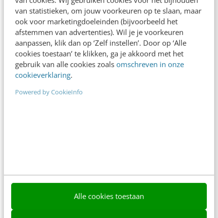
van statistieken, om jouw voorkeuren op te slaan, maar
ook voor marketingdoeleinden (bijvoorbeeld het
arrow_downward
Bekijk meer
afstemmen van advertenties). Wil je je voorkeuren
aanpassen, klik dan op ‘Zelf instellen’. Door op ‘Alle
cookies toestaan’ te klikken, ga je akkoord met het
gebruik van alle cookies zoals
omschreven in onze
cookieverklaring
.
Contact
Redactie
Powered by CookieInfo
redactie@frankwatching.com
+31 30 200 1045
Tarieven
Meer contactopties
Frankwatching
Alle cookies toestaan
Adverteren