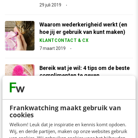
29 juli 2019
Waarom wederkerigheid werkt (en
hoe jij er gebruik van kunt maken)
KLANTCONTACT & CX
7 maart 2019
Bereik wat je wil: 4 tips om de beste
complimenten te geven
KLANTCONTACT & CX
1 maart 2019
Frankwatching maakt gebruik van
Over de kracht van autoriteit (en hoe
cookies
je daar zelf gebruik van maakt)
Welkom! Leuk dat je inspiratie en kennis komt opdoen.
KLANTCONTACT & CX
Wij, en derde partijen, maken op onze websites gebruik
1 november 2018
van cookies. Wij gebruiken cookies voor het bijhouden