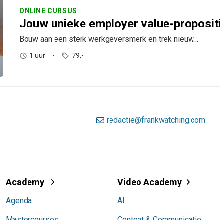
ONLINE CURSUS
Jouw unieke employer value-propositi
Bouw aan een sterk werkgeversmerk en trek nieuw…
1 uur
79,-
redactie@frankwatching.com
Academy
Video Academy
Agenda
AI
Mastercourses
Content & Communicatie