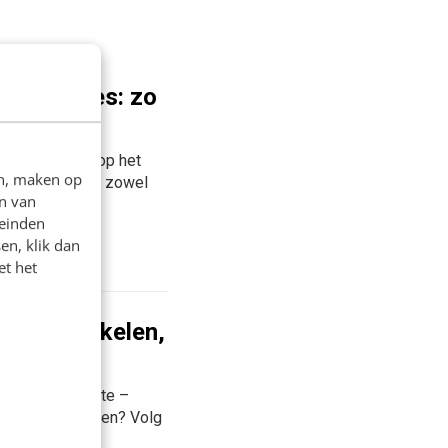
 campagnes: zo
pagne gericht op het
en, maken op
roces waarin je zowel
n van
 een sterke
leinden
en, klik dan
et het
rk ontwikkelen,
erkgeversbelofte –
worden én blijven? Volg
 een...