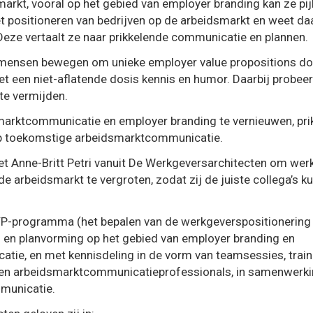
markt, vooral op het gebied van employer branding kan ze pij
et positioneren van bedrijven op de arbeidsmarkt en weet da
 Deze vertaalt ze naar prikkelende communicatie en plannen.
mensen bewegen om unieke employer value propositions door
et een niet-aflatende dosis kennis en humor. Daarbij probee
te vermijden.
arktcommunicatie en employer branding te vernieuwen, prikk
op toekomstige arbeidsmarktcommunicatie.
 Anne-Britt Petri vanuit De Werkgeversarchitecten om werk
e arbeidsmarkt te vergroten, zodat zij de juiste collega’s 
EVP-programma (het bepalen van de werkgeverspositionering
e- en planvorming op het gebied van employer branding en
ie, en met kennisdeling in de vorm van teamsessies, train
en arbeidsmarktcommunicatieprofessionals, in samenwerk
municatie.