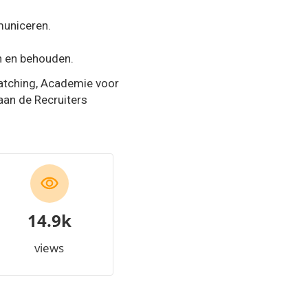
municeren.
n en behouden.
watching, Academie voor
aan de Recruiters
17.4k
views