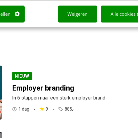
CONTENT & COMMUNICATIE
3 oktober 2024
Bianc
tellen
Weigeren
Alle cookies 
NIEUW
Employer branding
In 6 stappen naar een sterk employer brand
1 dag
9
885,-