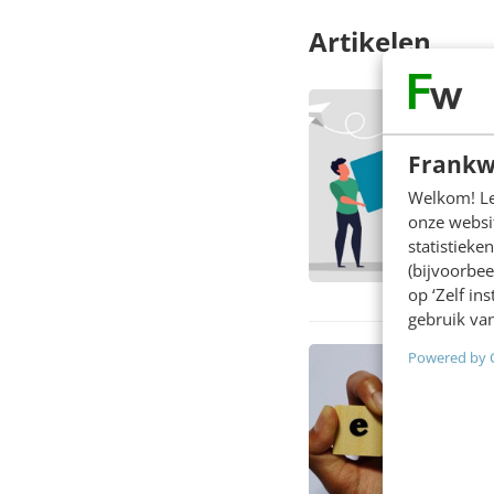
Artikelen
Frankw
Welkom! Leu
onze websit
statistiek
(bijvoorbee
op ‘Zelf in
gebruik van
Powered by 