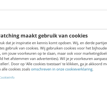
Employer branding is meer dan toffe
maak je het strategischer
atching maakt gebruik van cookies
Employer branding is veel meer dan alleen een mooie cam
k dat je inspiratie en kennis komt opdoen. Wij, en derde partij
binnenhalen van nieuwe collega’s. Het is een strategisch p
es gebruik van cookies. Wij gebruiken cookies voor het bijhoude
interne als externe doelgroepen meeneemt, gebaseerd op
en, om jouw voorkeuren op te slaan, maar ook voor marketingdoe
werkgeversbelofte:...
ld het afstemmen van advertenties). Wil je je voorkeuren aanpass
MENS & WERK
1 augustus 2025
Bianca Roelandschap
stellen’. Door op ‘Alle cookies toestaan’ te klikken, ga je akkoord m
 alle cookies zoals
omschreven in onze cookieverklaring
.
CookieInfo
In 6 stappen een sterk werkgeversme
worden én blijven [EVP-stappenplan]
Wil je een Employer Value Proposition (EVP) – oftewel, w
ontwikkelen die je helpt om een sterk werkgeversmerk te 
dan de volgende zes stappen. Kost (te)veel tijd? Onzin. Met