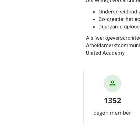
Als Werkgeversarchitect
Onderscheidend z
Co-creatie: het 
Duurzame oplossi
Als 'werkgeversarchite
Arbeidsmarktcommunicat
United Academy
1352
dagen member