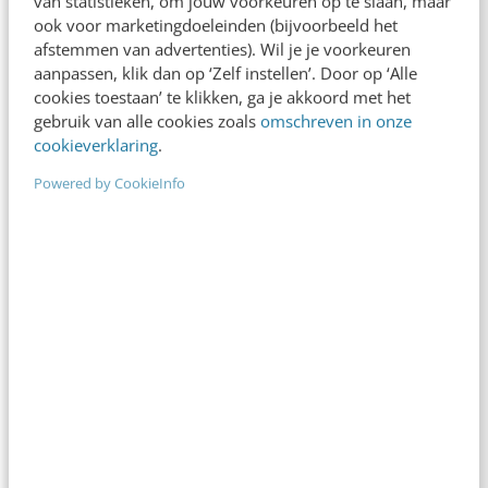
van statistieken, om jouw voorkeuren op te slaan, maar
betreft onboarding, leidinggevend gedrag,
ook voor marketingdoeleinden (bijvoorbeeld het
dagelijkse praktijk en zelfs afscheid nemen.
afstemmen van advertenties). Wil je je voorkeuren
aanpassen, klik dan op ‘Zelf instellen’. Door op ‘Alle
Een goed activatieplan raakt meerdere
cookies toestaan’ te klikken, ga je akkoord met het
domeinen: HR, arbeidsmarktcommunicatie,
gebruik van alle cookies zoals
omschreven in onze
cookieverklaring
.
MarCom, directie, leidinggevenden én
medewerkers. Employer branding is van
Powered by CookieInfo
iedereen.
Méér dan alleen toffe campagnes
Met deze stappen pak je employer branding
strategischer aan. Het gaat om méér dan alleen
toffe campagnes, hoe tof die ook kunnen zijn.
Het draait om herkenbaarheid en consistentie,