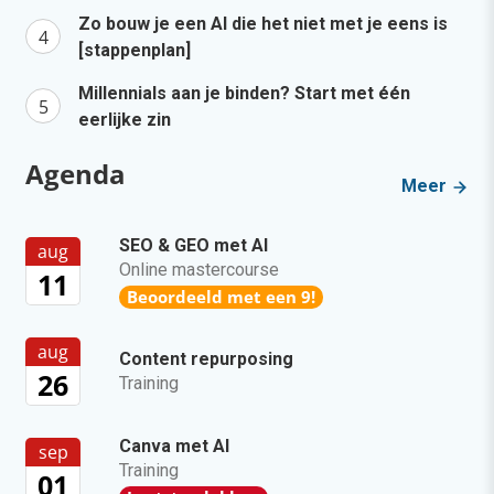
Zo bouw je een AI die het niet met je eens is
[stappenplan]
Millennials aan je binden? Start met één
eerlijke zin
Agenda
Meer
SEO & GEO met AI
aug
Online mastercourse
11
Beoordeeld met een 9!
aug
Content repurposing
26
Training
Canva met AI
sep
Training
01