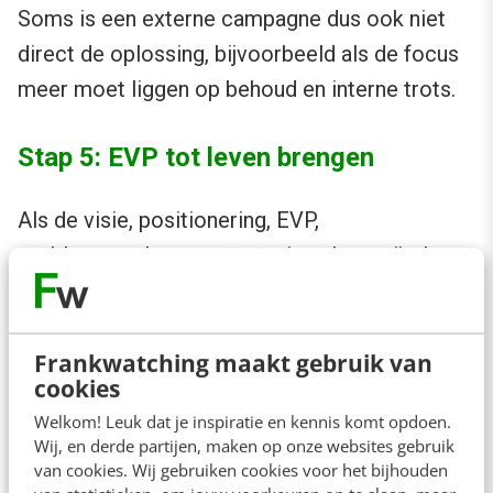
Soms is een externe campagne dus ook niet
direct de oplossing, bijvoorbeeld als de focus
meer moet liggen op behoud en interne trots.
Stap 5: EVP tot leven brengen
Als de visie, positionering, EVP,
probleemanalyse en strategie scherp zijn, komt
de vraag: hoe breng je het employer brand tot
leven? Het gaat om het oproepen van de juiste
Frankwatching maakt gebruik van
associaties bij (potentiële) medewerkers en de
cookies
arbeidsmarkt. Een activatieplan richt zich niet
Welkom! Leuk dat je inspiratie en kennis komt opdoen.
alleen op communicatie, maar ook op gedrag
Wij, en derde partijen, maken op onze websites gebruik
en beleving – in elke fase van de reis. Dit
van cookies. Wij gebruiken cookies voor het bijhouden