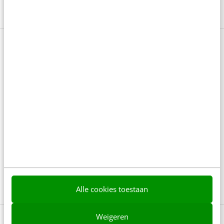
In 6 stappen naar een krachtig
employer brand
Wil je een sterke werkgeversbelofte creëren die
zowel intern als extern aanspreekt? In de training
Employer branding leer je van Bianca Roelandschap
hoe je een onderscheidende Employer Value
Proposition ontwikkelt en deze effectief inzet in je
arbeidsmarktcommunicatie.
Bekijk training
Alle cookies toestaan
Weigeren