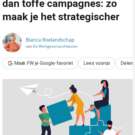
dan toffe campagnes: zo
›
maak je het strategischer
Employer branding is meer dan toffe campagnes: zo maak je he
Bianca Roelandschap
van
De Werkgeversarchitecten
Maak FW je Google-favoriet
Lees voor
Delen