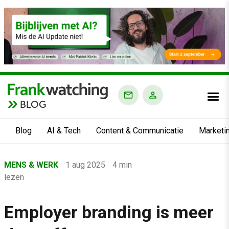
BLOG
Blog
AI & Tech
Content & Communicatie
Marketi
Home
MENS & WERK
1 aug 2025
4 min
›
lezen
Blog
›
Employer branding is meer
Mens & Werk