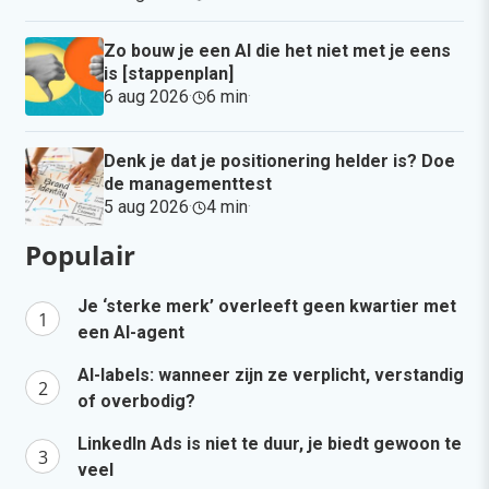
Zo bouw je een AI die het niet met je eens
is [stappenplan]
6 aug 2026
·
6 min
·
Denk je dat je positionering helder is? Doe
de managementtest
5 aug 2026
·
4 min
·
Populair
Je ‘sterke merk’ overleeft geen kwartier met
een AI-agent
AI-labels: wanneer zijn ze verplicht, verstandig
of overbodig?
LinkedIn Ads is niet te duur, je biedt gewoon te
veel